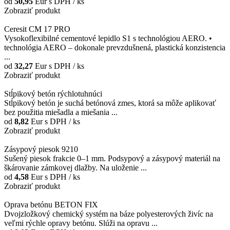
od
50,95
Eur
s DPH / ks
Zobraziť produkt
Ceresit CM 17 PRO
Vysokoflexibilné cementové lepidlo S1 s technológiou AERO. •
technológia AERO – dokonale prevzdušnená, plastická konzistencia
...
od
32,27
Eur
s DPH / ks
Zobraziť produkt
Stĺpikový betón rýchlotuhnúci
Stĺpikový betón je suchá betónová zmes, ktorá sa môže aplikovať
bez použitia miešadla a miešania ...
od
8,82
Eur
s DPH / ks
Zobraziť produkt
Zásypový piesok 9210
Sušený piesok frakcie 0–1 mm. Podsypový a zásypový materiál na
škárovanie zámkovej dlažby. Na uloženie ...
od
4,58
Eur
s DPH / ks
Zobraziť produkt
Oprava betónu BETON FIX
Dvojzložkový chemický systém na báze polyesterových živíc na
veľmi rýchle opravy betónu. Slúži na opravu ...