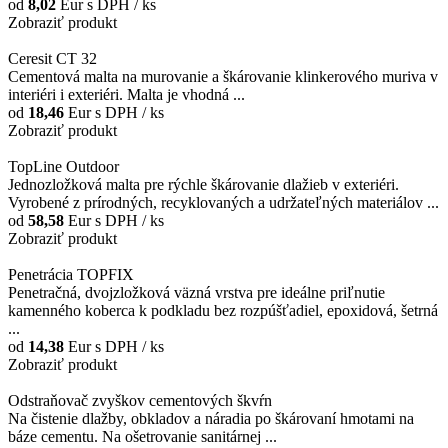
od
8,02
Eur
s DPH / ks
Zobraziť produkt
Ceresit CT 32
Cementová malta na murovanie a škárovanie klinkerového muriva v
interiéri i exteriéri. Malta je vhodná ...
od
18,46
Eur
s DPH / ks
Zobraziť produkt
TopLine Outdoor
Jednozložková malta pre rýchle škárovanie dlažieb v exteriéri.
Vyrobené z prírodných, recyklovaných a udržateľných materiálov ...
od
58,58
Eur
s DPH / ks
Zobraziť produkt
Penetrácia TOPFIX
Penetračná, dvojzložková väzná vrstva pre ideálne priľnutie
kamenného koberca k podkladu bez rozpúšťadiel, epoxidová, šetrná
...
od
14,38
Eur
s DPH / ks
Zobraziť produkt
Odstraňovač zvyškov cementových škvŕn
Na čistenie dlažby, obkladov a náradia po škárovaní hmotami na
báze cementu. Na ošetrovanie sanitárnej ...