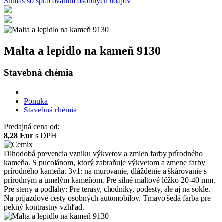
Súhlas so spracovaním osobných údajov
Malta a lepidlo na kameň 9130
Stavebná chémia
Ponuka
Stavebná chémia
Predajná cena od:
8,28 Eur
s DPH
Dlhodobá prevencia vzniku výkvetov a zmien farby prírodného
kameňa. S pucolánom, ktorý zabraňuje výkvetom a zmene farby
prírodného kameňa. 3v1: na murovanie, dláždenie a škárovanie s
prírodným a umelým kameňom. Pre silné maltové lôžko 20-40 mm.
Pre steny a podlahy: Pre terasy, chodníky, podesty, ale aj na sokle.
Na príjazdové cesty osobných automobilov. Tmavo šedá farba pre
pekný kontrastný vzhľad.