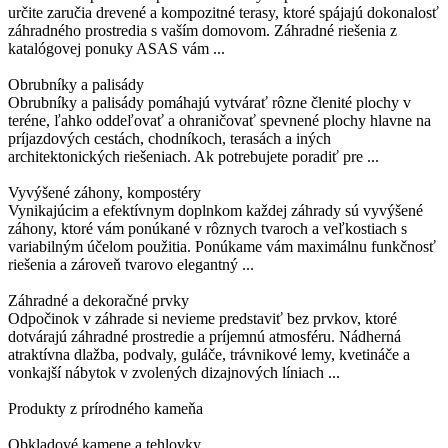
určite zaručia drevené a kompozitné terasy, ktoré spájajú dokonalosť
záhradného prostredia s vaším domovom. Záhradné riešenia z
katalógovej ponuky ASAS vám ...
Obrubníky a palisády
Obrubníky a palisády pomáhajú vytvárať rôzne členité plochy v
teréne, ľahko oddeľovať a ohraničovať spevnené plochy hlavne na
príjazdových cestách, chodníkoch, terasách a iných
architektonických riešeniach. Ak potrebujete poradiť pre ...
Vyvýšené záhony, kompostéry
Vynikajúcim a efektívnym doplnkom každej záhrady sú vyvýšené
záhony, ktoré vám ponúkané v rôznych tvaroch a veľkostiach s
variabilným účelom použitia. Ponúkame vám maximálnu funkčnosť
riešenia a zároveň tvarovo elegantný ...
Záhradné a dekoračné prvky
Odpočinok v záhrade si nevieme predstaviť bez prvkov, ktoré
dotvárajú záhradné prostredie a príjemnú atmosféru. Nádherná
atraktívna dlažba, podvaly, guláče, trávnikové lemy, kvetináče a
vonkajší nábytok v zvolených dizajnových líniach ...
Produkty z prírodného kameňa
Obkladové kamene a tehlovky