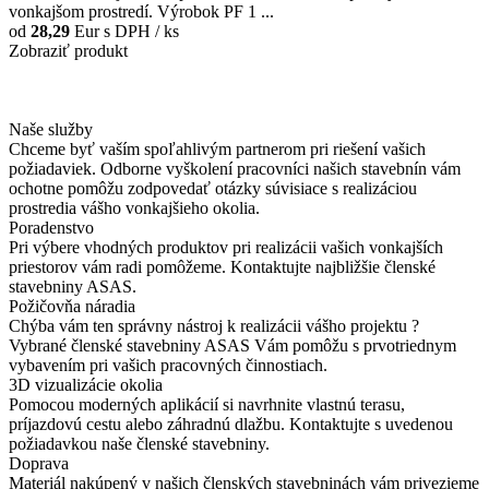
vonkajšom prostredí. Výrobok PF 1 ...
od
28,29
Eur
s DPH / ks
Zobraziť produkt
Naše služby
Chceme byť vaším spoľahlivým partnerom pri riešení vašich
požiadaviek. Odborne vyškolení pracovníci našich stavebnín vám
ochotne pomôžu zodpovedať otázky súvisiace s realizáciou
prostredia vášho vonkajšieho okolia.
Poradenstvo
Pri výbere vhodných produktov pri realizácii vašich vonkajších
priestorov vám radi pomôžeme. Kontaktujte najbližšie členské
stavebniny ASAS.
Požičovňa náradia
Chýba vám ten správny nástroj k realizácii vášho projektu ?
Vybrané členské stavebniny ASAS Vám pomôžu s prvotriednym
vybavením pri vašich pracovných činnostiach.
3D vizualizácie okolia
Pomocou moderných aplikácií si navrhnite vlastnú terasu,
príjazdovú cestu alebo záhradnú dlažbu. Kontaktujte s uvedenou
požiadavkou naše členské stavebniny.
Doprava
Materiál nakúpený v našich členských stavebninách vám privezieme