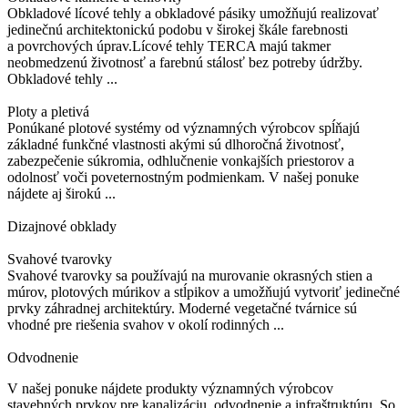
Obkladové lícové tehly a obkladové pásiky umožňujú realizovať
jedinečnú architektonickú podobu v širokej škále farebnosti
a povrchových úprav.Lícové tehly TERCA majú takmer
neobmedzenú životnosť a farebnú stálosť bez potreby údržby.
Obkladové tehly ...
Ploty a pletivá
Ponúkané plotové systémy od významných výrobcov spĺňajú
základné funkčné vlastnosti akými sú dlhoročná životnosť,
zabezpečenie súkromia, odhlučnenie vonkajších priestorov a
odolnosť voči poveternostným podmienkam. V našej ponuke
nájdete aj širokú ...
Dizajnové obklady
Svahové tvarovky
Svahové tvarovky sa používajú na murovanie okrasných stien a
múrov, plotových múrikov a stĺpikov a umožňujú vytvoriť jedinečné
prvky záhradnej architektúry. Moderné vegetačné tvárnice sú
vhodné pre riešenia svahov v okolí rodinných ...
Odvodnenie
V našej ponuke nájdete produkty významných výrobcov
stavebných prvkov pre kanalizáciu, odvodnenie a infraštruktúru. So