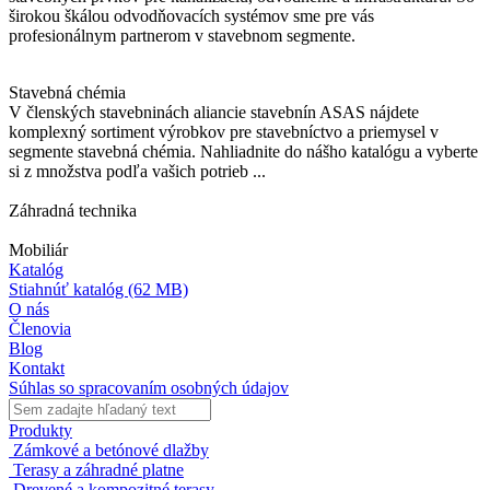
širokou škálou odvodňovacích systémov sme pre vás
profesionálnym partnerom v stavebnom segmente.
Stavebná chémia
V členských stavebninách aliancie stavebnín ASAS nájdete
komplexný sortiment výrobkov pre stavebníctvo a priemysel v
segmente stavebná chémia. Nahliadnite do nášho katalógu a vyberte
si z množstva podľa vašich potrieb ...
Záhradná technika
Mobiliár
Katalóg
Stiahnúť katalóg
(62 MB)
O nás
Členovia
Blog
Kontakt
Súhlas so spracovaním osobných údajov
Produkty
Zámkové a betónové dlažby
Terasy a záhradné platne
Drevené a kompozitné terasy