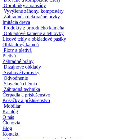
Obrubníky a palisády
Vyvýšené záhony, kompostéry
Záhradné a dekoračné prvky
Imitácia dreva
Produkty z prírodného kameňa
Obkladové kamene a tehlovky
Lícové tehly a obkladové pásiky
Obkladový kameň
Ploty a pletivá
Pletivá
Záhradné brány
Dizajnové obklady
Svahové tvarovky
Odvodnenie
Stavebná chémia
Záhradná technika
Čerpadlá a príslušenstvo
Kosačky a príslušenstvo
Mobiliár
Katalóg
O nás
Členovia
Blog
Kontakt