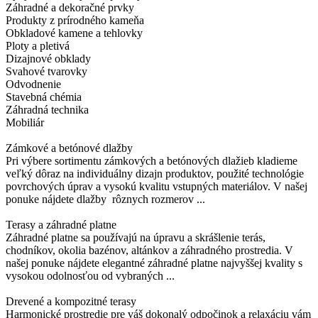
Záhradné a dekoračné prvky
Produkty z prírodného kameňa
Obkladové kamene a tehlovky
Ploty a pletivá
Dizajnové obklady
Svahové tvarovky
Odvodnenie
Stavebná chémia
Záhradná technika
Mobiliár
Zámkové a betónové dlažby
Pri výbere sortimentu zámkových a betónových dlažieb kladieme
veľký dôraz na individuálny dizajn produktov, použité technológie
povrchových úprav a vysokú kvalitu vstupných materiálov. V našej
ponuke nájdete dlažby rôznych rozmerov ...
Terasy a záhradné platne
Záhradné platne sa používajú na úpravu a skrášlenie terás,
chodníkov, okolia bazénov, altánkov a záhradného prostredia. V
našej ponuke nájdete elegantné záhradné platne najvyššej kvality s
vysokou odolnosťou od vybraných ...
Drevené a kompozitné terasy
Harmonické prostredie pre váš dokonalý odpočinok a relaxáciu vám