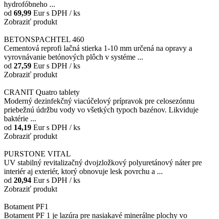
hydrofóbneho ...
od
69,99
Eur
s DPH / ks
Zobraziť produkt
BETONSPACHTEL 460
Cementová reprofi lačná stierka 1-10 mm určená na opravy a
vyrovnávanie betónových plôch v systéme ...
od
27,59
Eur
s DPH / ks
Zobraziť produkt
CRANIT Quatro tablety
Moderný dezinfekčný viacúčelový prípravok pre celosezónnu
priebežnú údržbu vody vo všetkých typoch bazénov. Likviduje
baktérie ...
od
14,19
Eur
s DPH / ks
Zobraziť produkt
PURSTONE VITAL
UV stabilný revitalizačný dvojzložkový polyuretánový náter pre
interiér aj exteriér, ktorý obnovuje lesk povrchu a ...
od
20,94
Eur
s DPH / ks
Zobraziť produkt
Botament PF1
Botament PF 1 je lazúra pre nasiakavé minerálne plochy vo