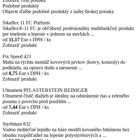
Zobraziť celú ponuku
Podobné produkty
Objavte ďalšie podobné produkty z našej širokej ponuky
Sikaflex 11 FC Purform
Sikaflex®-11 FC je obľúbený profesionálny multifunkčný produkt
pre tmelenie a lepenie v jednom na stavbách ...
od
11,17
Eur
s DPH / ks
Zobraziť produkt
Fix Speed 421
Malta na rýchlu montáž kovových prvkov (kotvy, konzoly) do
podkladu, na opravu dutín a utesnenie ...
od
8,75
Eur
s DPH / ks
Zobraziť produkt
Ultrament PFLASTERSTEIN REINIGER
Ultrament čistič dlažieb je ideálny na odstránenie rias a zeleného
porastu z povrchu pred použitím ...
od
7,44
Eur
s DPH / ks
Zobraziť produkt
Styrbitum 832
Vodou riediteľné lepidlo na báze modifi kovaného bitúmenu bez
obsahu rozpúšťadiel na lepenie polystyrénových a ...