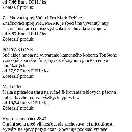
od
7,46
Eur
s DPH / ks
Zobraziť produkt
Značkovací sprej 500 ml Pro Mark Debbex
Značkovací sprej PROMARK je špeciálne vyvinutý, aby
nastriekaná farba dlhšie vydržala a zachovala si svoju ...
od
6,57
Eur
s DPH / ks
Zobraziť produkt
POLYASTONE
Spájajúca hmota na vytváranie kamenného koberca TopStone
vznikajúca zmiešaním spojiva s rôznymi typmi kameniva
ponúkaných ...
od
27,97
Eur
s DPH / ks
Zobraziť produkt
Malta FM
Malta s prísadou trasu na ručné škárovanie tehlových pásov a
pohľadového muriva všetkých typov, tr ...
od
10,34
Eur
s DPH / ks
Zobraziť produkt
Hydrofóbny náter 2840
Chráni stenu pred vlhkosťou, ale zachováva jej priedušnosť .
Vytvára nelepivý polysiloxan: Spevňuje podklad vrátane