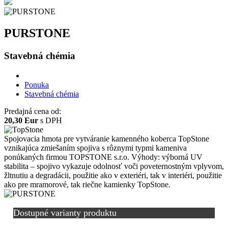
PURSTONE
Stavebná chémia
Ponuka
Stavebná chémia
Predajná cena od:
20,30 Eur
s DPH
Spojovacia hmota pre vytváranie kamenného koberca TopStone
vznikajúca zmiešaním spojiva s rôznymi typmi kameniva
ponúkaných firmou TOPSTONE s.r.o. Výhody: výborná UV
stabilita – spojivo vykazuje odolnosť voči poveternostným vplyvom,
žltnutiu a degradácii, použitie ako v exteriéri, tak v interiéri, použitie
ako pre mramorové, tak riečne kamienky TopStone.
Dostupné varianty produktu