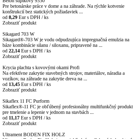
Betón stĺpikový 9330
Pre betonárske práce v dome a na záhrade. Na rýchle kotvenie
konštrukcií bez statických požiadaviek ...
od
8,29
Eur
s DPH / ks
Zobraziť produkt
Sikagard 703 W
Sikagard®-703 W je vodu odpudzujúca impregnačná emulzia na
báze kombinácie silanu / siloxanu, pripravené na ...
od
22,14
Eur
s DPH / ks
Zobraziť produkt
Krycia plachta s kovovými okami Profi
Na efektívne zakrytie stavebných strojov, materiálov, náradia a
vozíkov, na záhrade na zakrytie dreva na ...
od
13,45
Eur
s DPH / ks
Zobraziť produkt
Sikaflex 11 FC Purform
Sikaflex®-11 FC je obľúbený profesionálny multifunkčný produkt
pre tmelenie a lepenie v jednom na stavbách ...
od
11,17
Eur
s DPH / ks
Zobraziť produkt
Ultrament BODEN FIX HOLZ