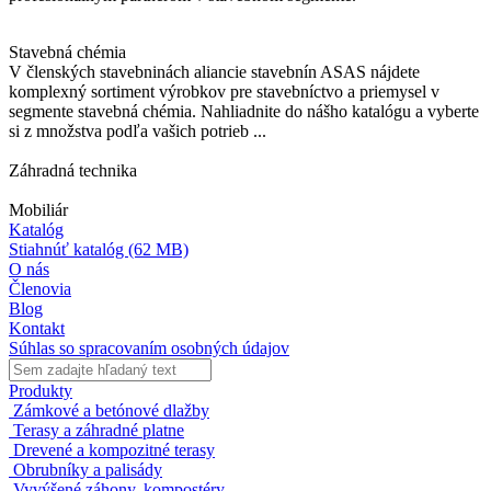
Stavebná chémia
V členských stavebninách aliancie stavebnín ASAS nájdete
komplexný sortiment výrobkov pre stavebníctvo a priemysel v
segmente stavebná chémia. Nahliadnite do nášho katalógu a vyberte
si z množstva podľa vašich potrieb ...
Záhradná technika
Mobiliár
Katalóg
Stiahnúť katalóg
(62 MB)
O nás
Členovia
Blog
Kontakt
Súhlas so spracovaním osobných údajov
Produkty
Zámkové a betónové dlažby
Terasy a záhradné platne
Drevené a kompozitné terasy
Obrubníky a palisády
Vyvýšené záhony, kompostéry