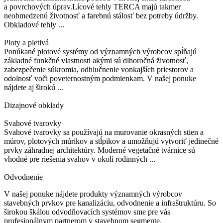
a povrchových úprav.Lícové tehly TERCA majú takmer
neobmedzenú životnosť a farebnú stálosť bez potreby údržby.
Obkladové tehly ...
Ploty a pletivá
Ponúkané plotové systémy od významných výrobcov spĺňajú
základné funkčné vlastnosti akými sú dlhoročná životnosť,
zabezpečenie súkromia, odhlučnenie vonkajších priestorov a
odolnosť voči poveternostným podmienkam. V našej ponuke
nájdete aj širokú ...
Dizajnové obklady
Svahové tvarovky
Svahové tvarovky sa používajú na murovanie okrasných stien a
múrov, plotových múrikov a stĺpikov a umožňujú vytvoriť jedinečné
prvky záhradnej architektúry. Moderné vegetačné tvárnice sú
vhodné pre riešenia svahov v okolí rodinných ...
Odvodnenie
V našej ponuke nájdete produkty významných výrobcov
stavebných prvkov pre kanalizáciu, odvodnenie a infraštruktúru. So
širokou škálou odvodňovacích systémov sme pre vás
profesionálnym partnerom v stavebnom segmente.