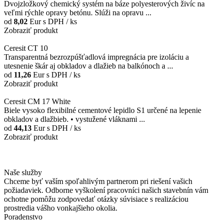
Dvojzložkový chemický systém na báze polyesterových živíc na
veľmi rýchle opravy betónu. Slúži na opravu ...
od
8,02
Eur
s DPH / ks
Zobraziť produkt
Ceresit CT 10
Transparentná bezrozpúšťadlová impregnácia pre izoláciu a
utesnenie škár aj obkladov a dlažieb na balkónoch a ...
od
11,26
Eur
s DPH / ks
Zobraziť produkt
Ceresit CM 17 White
Biele vysoko flexibilné cementové lepidlo S1 určené na lepenie
obkladov a dlažbieb. • vystužené vláknami ...
od
44,13
Eur
s DPH / ks
Zobraziť produkt
Naše služby
Chceme byť vaším spoľahlivým partnerom pri riešení vašich
požiadaviek. Odborne vyškolení pracovníci našich stavebnín vám
ochotne pomôžu zodpovedať otázky súvisiace s realizáciou
prostredia vášho vonkajšieho okolia.
Poradenstvo