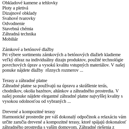
Obkladové kamene a tehlovky
Ploty a pletivá
Dizajnové obklady
Svahové tvarovky
Odvodnenie
Stavebná chémia
Záhradná technika
Mobiliár
Zámkové a betónové dlažby
Pri výbere sortimentu zámkových a betónových dlažieb kladieme
veľký dôraz na individuálny dizajn produktov, použité technológie
povrchových úprav a vysokú kvalitu vstupných materiálov. V našej
ponuke nájdete dlažby rôznych rozmerov ...
Terasy a záhradné platne
Záhradné platne sa používajú na úpravu a skrášlenie terás,
chodníkov, okolia bazénov, altánkov a záhradného prostredia. V
našej ponuke nájdete elegantné záhradné platne najvyššej kvality s
vysokou odolnosťou od vybraných ...
Drevené a kompozitné terasy
Harmonické prostredie pre váš dokonalý odpočinok a relaxáciu vám
určite zaručia drevené a kompozitné terasy, ktoré spájajú dokonalosť
záhradného prostredia s vaším domovom. Záhradné riešenia z