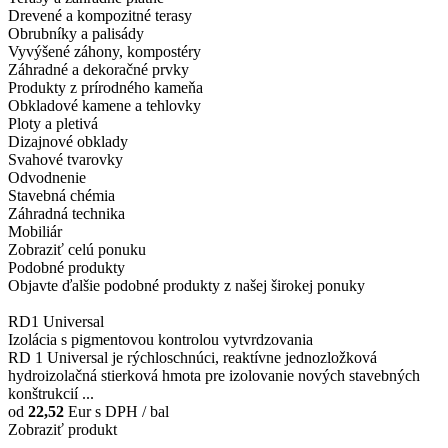
Drevené a kompozitné terasy
Obrubníky a palisády
Vyvýšené záhony, kompostéry
Záhradné a dekoračné prvky
Produkty z prírodného kameňa
Obkladové kamene a tehlovky
Ploty a pletivá
Dizajnové obklady
Svahové tvarovky
Odvodnenie
Stavebná chémia
Záhradná technika
Mobiliár
Zobraziť celú ponuku
Podobné produkty
Objavte ďalšie podobné produkty z našej širokej ponuky
RD1 Universal
Izolácia s pigmentovou kontrolou vytvrdzovania
RD 1 Universal je rýchloschnúci, reaktívne jednozložková
hydroizolačná stierková hmota pre izolovanie nových stavebných
konštrukcií ...
od
22,52
Eur
s DPH / bal
Zobraziť produkt