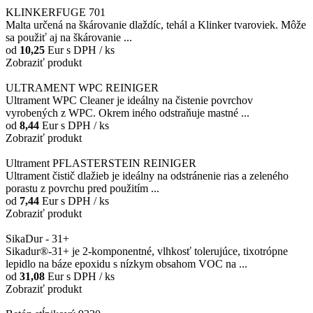
KLINKERFUGE 701
Malta určená na škárovanie dlaždíc, tehál a Klinker tvaroviek. Môže
sa použiť aj na škárovanie ...
od
10,25
Eur
s DPH / ks
Zobraziť produkt
ULTRAMENT WPC REINIGER
Ultrament WPC Cleaner je ideálny na čistenie povrchov
vyrobených z WPC. Okrem iného odstraňuje mastné ...
od
8,44
Eur
s DPH / ks
Zobraziť produkt
Ultrament PFLASTERSTEIN REINIGER
Ultrament čistič dlažieb je ideálny na odstránenie rias a zeleného
porastu z povrchu pred použitím ...
od
7,44
Eur
s DPH / ks
Zobraziť produkt
SikaDur - 31+
Sikadur®-31+ je 2-komponentné, vlhkosť tolerujúce, tixotrópne
lepidlo na báze epoxidu s nízkym obsahom VOC na ...
od
31,08
Eur
s DPH / ks
Zobraziť produkt