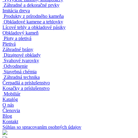
Záhradné a dekoračné prvky
Imitácia dreva
Produkty z prírodného kameňa
Obkladové kamene a tehlovky
Lícové tehly a obkladové pásiky
Obkladový kameň
Ploty a pletivá
Pletivá
Záhradné brány
Dizajnové obklady
Svahové tvarovky
Odvodnenie
Stavebná chémia
Záhradná technika
Čerpadlá a príslušenstvo
Kosačky a príslušenstvo
Mobiliár
Katalóg
O nás
Členovia
Blog
Kontakt
Súhlas so spracovaním osobných údajov