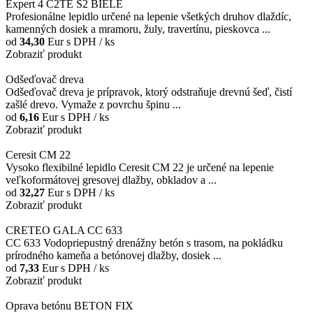
Expert 4 C2TE S2 BIELE
Profesionálne lepidlo určené na lepenie všetkých druhov dlaždíc,
kamenných dosiek a mramoru, žuly, travertínu, pieskovca ...
od
34,30
Eur
s DPH / ks
Zobraziť produkt
Odšeďovač dreva
Odšeďovač dreva je prípravok, ktorý odstraňuje drevnú šeď, čistí
zašlé drevo. Vymaže z povrchu špinu ...
od
6,16
Eur
s DPH / ks
Zobraziť produkt
Ceresit CM 22
Vysoko flexibilné lepidlo Ceresit CM 22 je určené na lepenie
veľkoformátovej gresovej dlažby, obkladov a ...
od
32,27
Eur
s DPH / ks
Zobraziť produkt
CRETEO GALA CC 633
CC 633 Vodopriepustný drenážny betón s trasom, na pokládku
prírodného kameňa a betónovej dlažby, dosiek ...
od
7,33
Eur
s DPH / ks
Zobraziť produkt
Oprava betónu BETON FIX