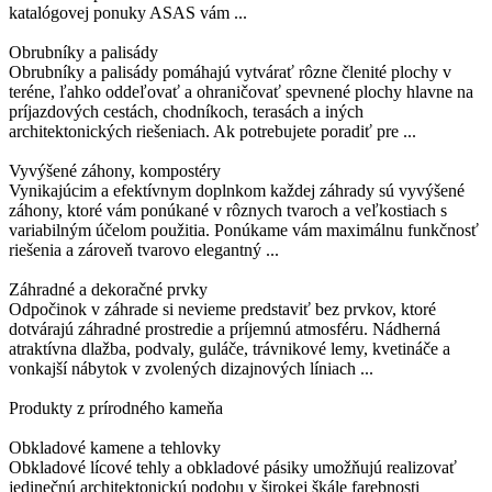
katalógovej ponuky ASAS vám ...
Obrubníky a palisády
Obrubníky a palisády pomáhajú vytvárať rôzne členité plochy v
teréne, ľahko oddeľovať a ohraničovať spevnené plochy hlavne na
príjazdových cestách, chodníkoch, terasách a iných
architektonických riešeniach. Ak potrebujete poradiť pre ...
Vyvýšené záhony, kompostéry
Vynikajúcim a efektívnym doplnkom každej záhrady sú vyvýšené
záhony, ktoré vám ponúkané v rôznych tvaroch a veľkostiach s
variabilným účelom použitia. Ponúkame vám maximálnu funkčnosť
riešenia a zároveň tvarovo elegantný ...
Záhradné a dekoračné prvky
Odpočinok v záhrade si nevieme predstaviť bez prvkov, ktoré
dotvárajú záhradné prostredie a príjemnú atmosféru. Nádherná
atraktívna dlažba, podvaly, guláče, trávnikové lemy, kvetináče a
vonkajší nábytok v zvolených dizajnových líniach ...
Produkty z prírodného kameňa
Obkladové kamene a tehlovky
Obkladové lícové tehly a obkladové pásiky umožňujú realizovať
jedinečnú architektonickú podobu v širokej škále farebnosti