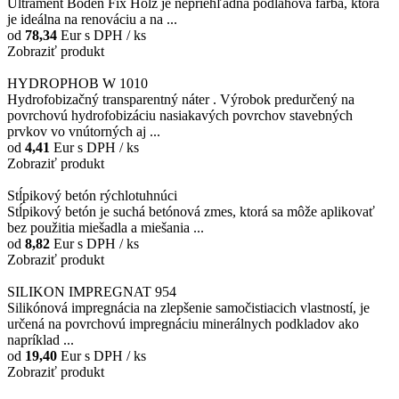
Ultrament Boden Fix Holz je nepriehľadná podlahová farba, ktorá
je ideálna na renováciu a na ...
od
78,34
Eur
s DPH / ks
Zobraziť produkt
HYDROPHOB W 1010
Hydrofobizačný transparentný náter . Výrobok predurčený na
povrchovú hydrofobizáciu nasiakavých povrchov stavebných
prvkov vo vnútorných aj ...
od
4,41
Eur
s DPH / ks
Zobraziť produkt
Stĺpikový betón rýchlotuhnúci
Stĺpikový betón je suchá betónová zmes, ktorá sa môže aplikovať
bez použitia miešadla a miešania ...
od
8,82
Eur
s DPH / ks
Zobraziť produkt
SILIKON IMPREGNAT 954
Silikónová impregnácia na zlepšenie samočistiacich vlastností, je
určená na povrchovú impregnáciu minerálnych podkladov ako
napríklad ...
od
19,40
Eur
s DPH / ks
Zobraziť produkt