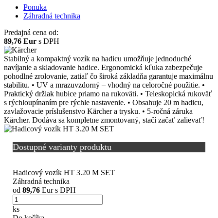
Ponuka
Záhradná technika
Predajná cena od:
89,76 Eur
s DPH
Stabilný a kompaktný vozík na hadicu umožňuje jednoduché
navíjanie a skladovanie hadice. Ergonomická kľuka zabezpečuje
pohodlné zrolovanie, zatiaľ čo široká základňa garantuje maximálnu
stabilitu. • UV a mrazuvzdorný – vhodný na celoročné použitie. •
Praktický držiak hubice priamo na rukoväti. • Teleskopická rukoväť
s rýchloupínaním pre rýchle nastavenie. • Obsahuje 20 m hadicu,
zavlažovacie príslušenstvo Kärcher a trysku. • 5-ročná záruka
Kärcher. Dodáva sa kompletne zmontovaný, stačí začať zalievať!
Dostupné varianty produktu
Hadicový vozík HT 3.20 M SET
Záhradná technika
od
89,76
Eur s DPH
ks
Do košíka