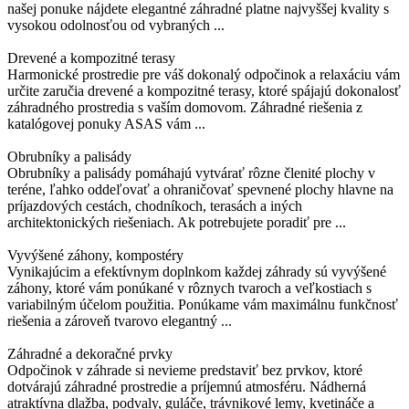
našej ponuke nájdete elegantné záhradné platne najvyššej kvality s
vysokou odolnosťou od vybraných ...
Drevené a kompozitné terasy
Harmonické prostredie pre váš dokonalý odpočinok a relaxáciu vám
určite zaručia drevené a kompozitné terasy, ktoré spájajú dokonalosť
záhradného prostredia s vaším domovom. Záhradné riešenia z
katalógovej ponuky ASAS vám ...
Obrubníky a palisády
Obrubníky a palisády pomáhajú vytvárať rôzne členité plochy v
teréne, ľahko oddeľovať a ohraničovať spevnené plochy hlavne na
príjazdových cestách, chodníkoch, terasách a iných
architektonických riešeniach. Ak potrebujete poradiť pre ...
Vyvýšené záhony, kompostéry
Vynikajúcim a efektívnym doplnkom každej záhrady sú vyvýšené
záhony, ktoré vám ponúkané v rôznych tvaroch a veľkostiach s
variabilným účelom použitia. Ponúkame vám maximálnu funkčnosť
riešenia a zároveň tvarovo elegantný ...
Záhradné a dekoračné prvky
Odpočinok v záhrade si nevieme predstaviť bez prvkov, ktoré
dotvárajú záhradné prostredie a príjemnú atmosféru. Nádherná
atraktívna dlažba, podvaly, guláče, trávnikové lemy, kvetináče a