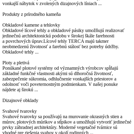
vonkajší nábytok v zvolených dizajnových líniach ...
Produkty z prírodného kameňa
Obkladové kamene a tehlovky
Obkladové lícové tehly a obkladové pásiky umožňujú realizovať
jedinečnú architektonickú podobu v širokej škále farebnosti
a povrchových úprav.Lícové tehly TERCA majú takmer
neobmedzenú životnosť a farebnú stálosť bez potreby údržby.
Obkladové tehly ...
Ploty a pletivá
Ponúkané plotové systémy od významných výrobcov spĺňajú
základné funkčné vlastnosti akými sú dlhoročná životnosť,
zabezpečenie súkromia, odhlučnenie vonkajších priestorov a
odolnosť voči poveternostným podmienkam. V našej ponuke
nájdete aj širokú ...
Dizajnové obklady
Svahové tvarovky
Svahové tvarovky sa používajú na murovanie okrasných stien a
múrov, plotových múrikov a stĺpikov a umožňujú vytvoriť jedinečné
prvky záhradnej architektúry. Moderné vegetačné tvárnice sú
vhodné pre riešenia svahov v okolí rodinných ...