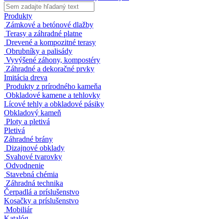
Produkty
Zámkové a betónové dlažby
Terasy a záhradné platne
Drevené a kompozitné terasy
Obrubníky a palisády
Vyvýšené záhony, kompostéry
Záhradné a dekoračné prvky
Imitácia dreva
Produkty z prírodného kameňa
Obkladové kamene a tehlovky
Lícové tehly a obkladové pásiky
Obkladový kameň
Ploty a pletivá
Pletivá
Záhradné brány
Dizajnové obklady
Svahové tvarovky
Odvodnenie
Stavebná chémia
Záhradná technika
Čerpadlá a príslušenstvo
Kosačky a príslušenstvo
Mobiliár
Katalóg