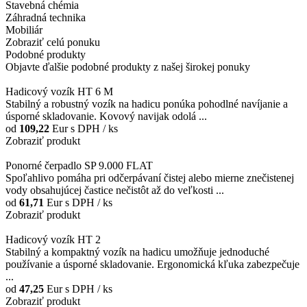
Stavebná chémia
Záhradná technika
Mobiliár
Zobraziť celú ponuku
Podobné produkty
Objavte ďalšie podobné produkty z našej širokej ponuky
Hadicový vozík HT 6 M
Stabilný a robustný vozík na hadicu ponúka pohodlné navíjanie a
úsporné skladovanie. Kovový navijak odolá ...
od
109,22
Eur
s DPH / ks
Zobraziť produkt
Ponorné čerpadlo SP 9.000 FLAT
Spoľahlivo pomáha pri odčerpávaní čistej alebo mierne znečistenej
vody obsahujúcej častice nečistôt až do veľkosti ...
od
61,71
Eur
s DPH / ks
Zobraziť produkt
Hadicový vozík HT 2
Stabilný a kompaktný vozík na hadicu umožňuje jednoduché
používanie a úsporné skladovanie. Ergonomická kľuka zabezpečuje
...
od
47,25
Eur
s DPH / ks
Zobraziť produkt