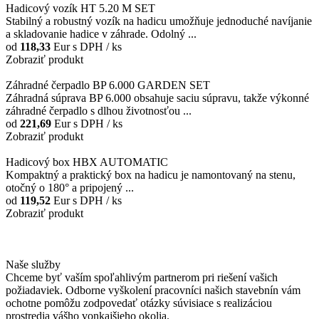
Hadicový vozík HT 5.20 M SET
Stabilný a robustný vozík na hadicu umožňuje jednoduché navíjanie
a skladovanie hadice v záhrade. Odolný ...
od
118,33
Eur
s DPH / ks
Zobraziť produkt
Záhradné čerpadlo BP 6.000 GARDEN SET
Záhradná súprava BP 6.000 obsahuje saciu súpravu, takže výkonné
záhradné čerpadlo s dlhou životnosťou ...
od
221,69
Eur
s DPH / ks
Zobraziť produkt
Hadicový box HBX AUTOMATIC
Kompaktný a praktický box na hadicu je namontovaný na stenu,
otočný o 180° a pripojený ...
od
119,52
Eur
s DPH / ks
Zobraziť produkt
Naše služby
Chceme byť vaším spoľahlivým partnerom pri riešení vašich
požiadaviek. Odborne vyškolení pracovníci našich stavebnín vám
ochotne pomôžu zodpovedať otázky súvisiace s realizáciou
prostredia vášho vonkajšieho okolia.