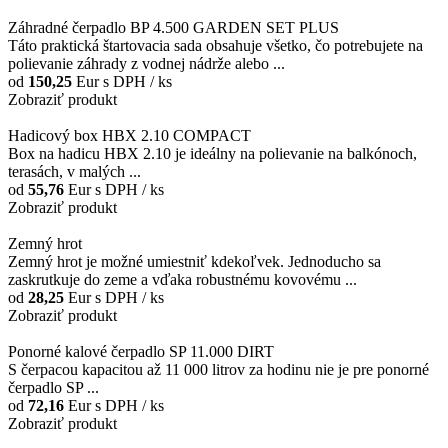
Záhradné čerpadlo BP 4.500 GARDEN SET PLUS
Táto praktická štartovacia sada obsahuje všetko, čo potrebujete na
polievanie záhrady z vodnej nádrže alebo ...
od
150,25
Eur
s DPH / ks
Zobraziť produkt
Hadicový box HBX 2.10 COMPACT
Box na hadicu HBX 2.10 je ideálny na polievanie na balkónoch,
terasách, v malých ...
od
55,76
Eur
s DPH / ks
Zobraziť produkt
Zemný hrot
Zemný hrot je možné umiestniť kdekoľvek. Jednoducho sa
zaskrutkuje do zeme a vďaka robustnému kovovému ...
od
28,25
Eur
s DPH / ks
Zobraziť produkt
Ponorné kalové čerpadlo SP 11.000 DIRT
S čerpacou kapacitou až 11 000 litrov za hodinu nie je pre ponorné
čerpadlo SP ...
od
72,16
Eur
s DPH / ks
Zobraziť produkt