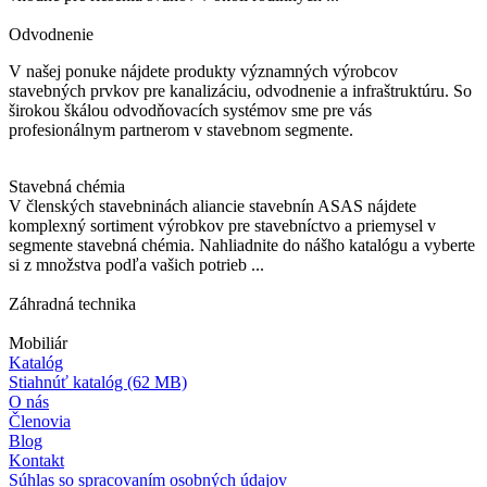
Odvodnenie
V našej ponuke nájdete produkty významných výrobcov
stavebných prvkov pre kanalizáciu, odvodnenie a infraštruktúru. So
širokou škálou odvodňovacích systémov sme pre vás
profesionálnym partnerom v stavebnom segmente.
Stavebná chémia
V členských stavebninách aliancie stavebnín ASAS nájdete
komplexný sortiment výrobkov pre stavebníctvo a priemysel v
segmente stavebná chémia. Nahliadnite do nášho katalógu a vyberte
si z množstva podľa vašich potrieb ...
Záhradná technika
Mobiliár
Katalóg
Stiahnúť katalóg
(62 MB)
O nás
Členovia
Blog
Kontakt
Súhlas so spracovaním osobných údajov