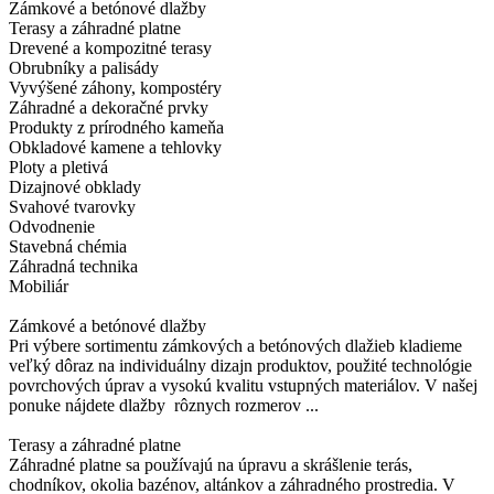
Zámkové a betónové dlažby
Terasy a záhradné platne
Drevené a kompozitné terasy
Obrubníky a palisády
Vyvýšené záhony, kompostéry
Záhradné a dekoračné prvky
Produkty z prírodného kameňa
Obkladové kamene a tehlovky
Ploty a pletivá
Dizajnové obklady
Svahové tvarovky
Odvodnenie
Stavebná chémia
Záhradná technika
Mobiliár
Zámkové a betónové dlažby
Pri výbere sortimentu zámkových a betónových dlažieb kladieme
veľký dôraz na individuálny dizajn produktov, použité technológie
povrchových úprav a vysokú kvalitu vstupných materiálov. V našej
ponuke nájdete dlažby rôznych rozmerov ...
Terasy a záhradné platne
Záhradné platne sa používajú na úpravu a skrášlenie terás,
chodníkov, okolia bazénov, altánkov a záhradného prostredia. V