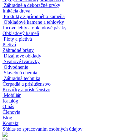
Záhradné a dekoračné prvky
Imitácia dreva
Produkty z prírodného kameňa
Obkladové kamene a tehlovky
Lícové tehly a obkladové pásiky
Obkladový kameň
Ploty a pletivá
Pletivá
Záhradné brány
Dizajnové obklady
Svahové tvarovky
Odvodnenie
Stavebná chémia
Záhradná technika
Čerpadlá a príslušenstvo
Kosačky a príslušenstvo
Mobiliár
Katalóg
O nás
Členovia
Blog
Kontakt
Súhlas so spracovaním osobných údajov