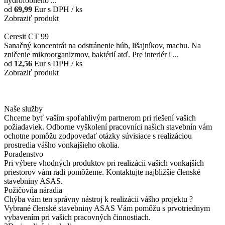
hydrofóbneho ...
od
69,99
Eur
s DPH / ks
Zobraziť produkt
Ceresit CT 99
Sanačný koncentrát na odstránenie húb, lišajníkov, machu. Na
zničenie mikroorganizmov, baktérií atď. Pre interiér i ...
od
12,56
Eur
s DPH / ks
Zobraziť produkt
Naše služby
Chceme byť vaším spoľahlivým partnerom pri riešení vašich
požiadaviek. Odborne vyškolení pracovníci našich stavebnín vám
ochotne pomôžu zodpovedať otázky súvisiace s realizáciou
prostredia vášho vonkajšieho okolia.
Poradenstvo
Pri výbere vhodných produktov pri realizácii vašich vonkajších
priestorov vám radi pomôžeme. Kontaktujte najbližšie členské
stavebniny ASAS.
Požičovňa náradia
Chýba vám ten správny nástroj k realizácii vášho projektu ?
Vybrané členské stavebniny ASAS Vám pomôžu s prvotriednym
vybavením pri vašich pracovných činnostiach.