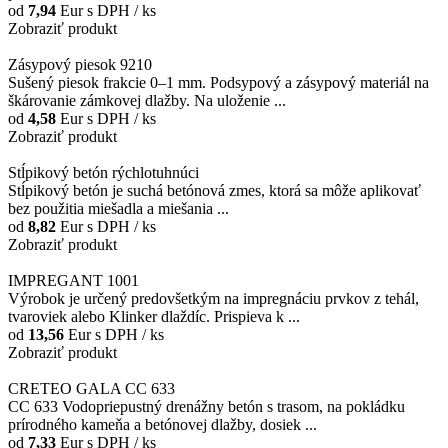
od
7,94
Eur
s DPH / ks
Zobraziť produkt
Zásypový piesok 9210
Sušený piesok frakcie 0–1 mm. Podsypový a zásypový materiál na
škárovanie zámkovej dlažby. Na uloženie ...
od
4,58
Eur
s DPH / ks
Zobraziť produkt
Stĺpikový betón rýchlotuhnúci
Stĺpikový betón je suchá betónová zmes, ktorá sa môže aplikovať
bez použitia miešadla a miešania ...
od
8,82
Eur
s DPH / ks
Zobraziť produkt
IMPREGANT 1001
Výrobok je určený predovšetkým na impregnáciu prvkov z tehál,
tvaroviek alebo Klinker dlaždíc. Prispieva k ...
od
13,56
Eur
s DPH / ks
Zobraziť produkt
CRETEO GALA CC 633
CC 633 Vodopriepustný drenážny betón s trasom, na pokládku
prírodného kameňa a betónovej dlažby, dosiek ...
od
7,33
Eur
s DPH / ks