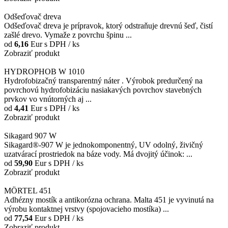
Odšeďovač dreva
Odšeďovač dreva je prípravok, ktorý odstraňuje drevnú šeď, čistí
zašlé drevo. Vymaže z povrchu špinu ...
od
6,16
Eur
s DPH / ks
Zobraziť produkt
HYDROPHOB W 1010
Hydrofobizačný transparentný náter . Výrobok predurčený na
povrchovú hydrofobizáciu nasiakavých povrchov stavebných
prvkov vo vnútorných aj ...
od
4,41
Eur
s DPH / ks
Zobraziť produkt
Sikagard 907 W
Sikagard®-907 W je jednokomponentný, UV odolný, živičný
uzatvárací prostriedok na báze vody. Má dvojitý účinok: ...
od
59,90
Eur
s DPH / ks
Zobraziť produkt
MÖRTEL 451
Adhézny mostík a antikorózna ochrana. Malta 451 je vyvinutá na
výrobu kontaktnej vrstvy (spojovacieho mostíka) ...
od
77,54
Eur
s DPH / ks
Zobraziť produkt