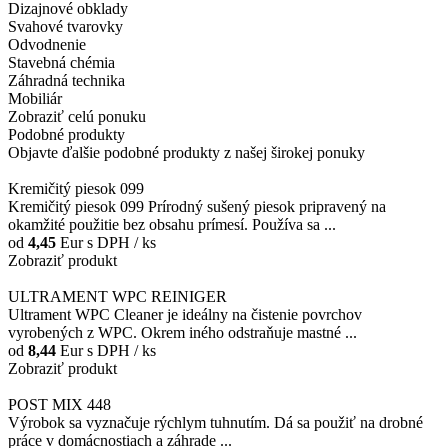
Dizajnové obklady
Svahové tvarovky
Odvodnenie
Stavebná chémia
Záhradná technika
Mobiliár
Zobraziť celú ponuku
Podobné produkty
Objavte ďalšie podobné produkty z našej širokej ponuky
Kremičitý piesok 099
Kremičitý piesok 099 Prírodný sušený piesok pripravený na
okamžité použitie bez obsahu prímesí. Používa sa ...
od
4,45
Eur
s DPH / ks
Zobraziť produkt
ULTRAMENT WPC REINIGER
Ultrament WPC Cleaner je ideálny na čistenie povrchov
vyrobených z WPC. Okrem iného odstraňuje mastné ...
od
8,44
Eur
s DPH / ks
Zobraziť produkt
POST MIX 448
Výrobok sa vyznačuje rýchlym tuhnutím. Dá sa použiť na drobné
práce v domácnostiach a záhrade ...