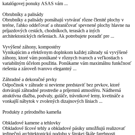
katalógovej ponuky ASAS vám ...
Obrubníky a palisády
Obrubníky a palisády pomáhajú vytvárať rôzne členité plochy v
teréne, ľahko oddeľovať a ohraničovať spevnené plochy hlavne na
príjazdových cestách, chodníkoch, terasách a iných
architektonických riešeniach. Ak potrebujete poradiť pre ...
Vyvýšené záhony, kompostéry
Vynikajúcim a efektívnym doplnkom každej záhrady sú vyvýšené
záhony, ktoré vám ponúkané v rôznych tvaroch a veľkostiach s
variabilným účelom použitia. Ponúkame vám maximálnu funkčnosť
riešenia a zároveň tvarovo elegantný ...
Záhradné a dekoračné prvky
Odpočinok v záhrade si nevieme predstaviť bez prvkov, ktoré
dotvárajú záhradné prostredie a príjemnú atmosféru. Nádherná
atraktívna dlažba, podvaly, guláče, trávnikové lemy, kvetináče a
vonkajší nábytok v zvolených dizajnových líniach ...
Produkty z prírodného kameňa
Obkladové kamene a tehlovky
Obkladové lícové tehly a obkladové pásiky umožňujú realizovať
jedinečnú architektonickú podobu v širokej škále farebnosti