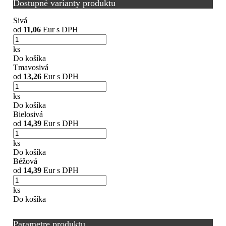
Dostupné varianty produktu
Sivá
od
11,06
Eur s DPH
ks
Do košíka
Tmavosivá
od
13,26
Eur s DPH
ks
Do košíka
Bielosivá
od
14,39
Eur s DPH
ks
Do košíka
Béžová
od
14,39
Eur s DPH
ks
Do košíka
Parametre produktu