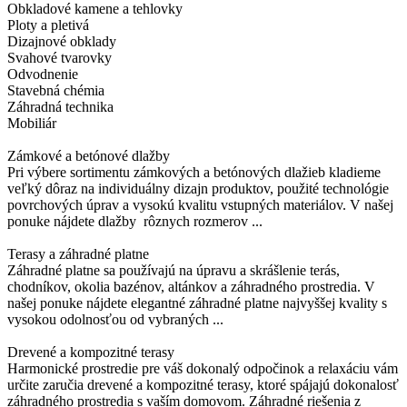
Obkladové kamene a tehlovky
Ploty a pletivá
Dizajnové obklady
Svahové tvarovky
Odvodnenie
Stavebná chémia
Záhradná technika
Mobiliár
Zámkové a betónové dlažby
Pri výbere sortimentu zámkových a betónových dlažieb kladieme
veľký dôraz na individuálny dizajn produktov, použité technológie
povrchových úprav a vysokú kvalitu vstupných materiálov. V našej
ponuke nájdete dlažby rôznych rozmerov ...
Terasy a záhradné platne
Záhradné platne sa používajú na úpravu a skrášlenie terás,
chodníkov, okolia bazénov, altánkov a záhradného prostredia. V
našej ponuke nájdete elegantné záhradné platne najvyššej kvality s
vysokou odolnosťou od vybraných ...
Drevené a kompozitné terasy
Harmonické prostredie pre váš dokonalý odpočinok a relaxáciu vám
určite zaručia drevené a kompozitné terasy, ktoré spájajú dokonalosť
záhradného prostredia s vaším domovom. Záhradné riešenia z