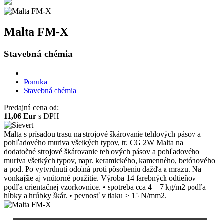
Malta FM-X
Stavebná chémia
Ponuka
Stavebná chémia
Predajná cena od:
11,06 Eur
s DPH
Malta s prísadou trasu na strojové škárovanie tehlových pásov a
pohľadového muriva všetkých typov, tr. CG 2W Malta na
dodatočné strojové škárovanie tehlových pásov a pohľadového
muriva všetkých typov, napr. keramického, kamenného, betónového
a pod. Po vytvrdnutí odolná proti pôsobeniu dažďa a mrazu. Na
vonkajšie aj vnútorné použitie. Výroba 14 farebných odtieňov
podľa orientačnej vzorkovnice. • spotreba cca 4 – 7 kg/m2 podľa
hĺbky a hrúbky škár. • pevnosť v tlaku > 15 N/mm2.