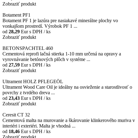
Zobraziť produkt
Botament PF1
Botament PF 1 je lazúra pre nasiakavé minerálne plochy vo
vonkajšom prostredí. Výrobok PF 1 ...
od
28,29
Eur
s DPH / ks
Zobraziť produkt
BETONSPACHTEL 460
Cementová reprofi lačná stierka 1-10 mm určená na opravy a
vyrovnávanie betónových plôch v systéme ...
od
27,59
Eur
s DPH / ks
Zobraziť produkt
Ultrament HOLZ PFLEGEÖL
Ultrament Wood Care Oil je ideálny na osvieženie a starostlivosť o
povrchy z tvrdého dreva ...
od
23,43
Eur
s DPH / ks
Zobraziť produkt
Ceresit CT 32
Cementová malta na murovanie a škárovanie klinkerového muriva v
interiéri i exteriéri. Malta je vhodná ...
od
18,46
Eur
s DPH / ks
Zobraziť produkt