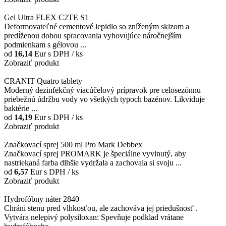
Gel Ultra FLEX C2TE S1
Deformovateľné cementové lepidlo so zníženým sklzom a
predĺženou dobou spracovania vyhovujúce náročnejším
podmienkam s gélovou ...
od
16,14
Eur
s DPH / ks
Zobraziť produkt
CRANIT Quatro tablety
Moderný dezinfekčný viacúčelový prípravok pre celosezónnu
priebežnú údržbu vody vo všetkých typoch bazénov. Likviduje
baktérie ...
od
14,19
Eur
s DPH / ks
Zobraziť produkt
Značkovací sprej 500 ml Pro Mark Debbex
Značkovací sprej PROMARK je špeciálne vyvinutý, aby
nastriekaná farba dlhšie vydržala a zachovala si svoju ...
od
6,57
Eur
s DPH / ks
Zobraziť produkt
Hydrofóbny náter 2840
Chráni stenu pred vlhkosťou, ale zachováva jej priedušnosť .
Vytvára nelepivý polysiloxan: Spevňuje podklad vrátane