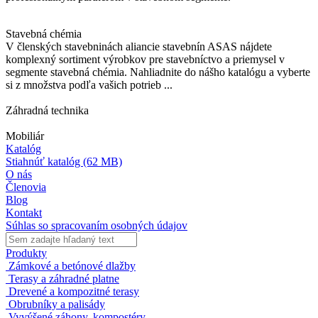
Stavebná chémia
V členských stavebninách aliancie stavebnín ASAS nájdete
komplexný sortiment výrobkov pre stavebníctvo a priemysel v
segmente stavebná chémia. Nahliadnite do nášho katalógu a vyberte
si z množstva podľa vašich potrieb ...
Záhradná technika
Mobiliár
Katalóg
Stiahnúť katalóg
(62 MB)
O nás
Členovia
Blog
Kontakt
Súhlas so spracovaním osobných údajov
Produkty
Zámkové a betónové dlažby
Terasy a záhradné platne
Drevené a kompozitné terasy
Obrubníky a palisády
Vyvýšené záhony, kompostéry