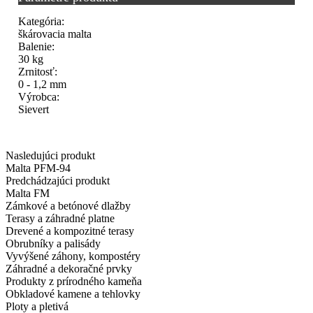
Kategória:
škárovacia malta
Balenie:
30 kg
Zrnitosť:
0 - 1,2 mm
Výrobca:
Sievert
Nasledujúci produkt
Malta PFM-94
Predchádzajúci produkt
Malta FM
Zámkové a betónové dlažby
Terasy a záhradné platne
Drevené a kompozitné terasy
Obrubníky a palisády
Vyvýšené záhony, kompostéry
Záhradné a dekoračné prvky
Produkty z prírodného kameňa
Obkladové kamene a tehlovky
Ploty a pletivá