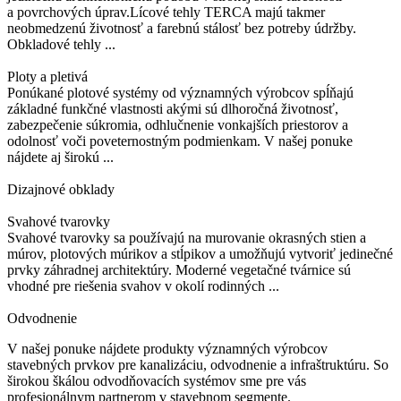
a povrchových úprav.Lícové tehly TERCA majú takmer
neobmedzenú životnosť a farebnú stálosť bez potreby údržby.
Obkladové tehly ...
Ploty a pletivá
Ponúkané plotové systémy od významných výrobcov spĺňajú
základné funkčné vlastnosti akými sú dlhoročná životnosť,
zabezpečenie súkromia, odhlučnenie vonkajších priestorov a
odolnosť voči poveternostným podmienkam. V našej ponuke
nájdete aj širokú ...
Dizajnové obklady
Svahové tvarovky
Svahové tvarovky sa používajú na murovanie okrasných stien a
múrov, plotových múrikov a stĺpikov a umožňujú vytvoriť jedinečné
prvky záhradnej architektúry. Moderné vegetačné tvárnice sú
vhodné pre riešenia svahov v okolí rodinných ...
Odvodnenie
V našej ponuke nájdete produkty významných výrobcov
stavebných prvkov pre kanalizáciu, odvodnenie a infraštruktúru. So
širokou škálou odvodňovacích systémov sme pre vás
profesionálnym partnerom v stavebnom segmente.