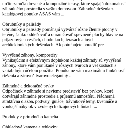
určite zaručia drevené a kompozitné terasy, ktoré spájajú dokonalosť
záhradného prostredia s vaším domovom. Záhradné riešenia z
katalógovej ponuky ASAS vám ...
Obrubníky a palisády
Obrubníky a palisády pomáhajú vytvárať rôzne členité plochy v
teréne, ľahko oddeľovať a ohraničovať spevnené plochy hlavne na
príjazdových cestách, chodníkoch, terasách a iných
architektonických riešeniach. Ak potrebujete poradiť pre ...
Vyvýšené záhony, kompostéry
Vynikajúcim a efektívnym doplnkom každej záhrady sú vyvýšené
záhony, ktoré vám ponúkané v rôznych tvaroch a veľkostiach s
variabilným účelom použitia. Ponúkame vám maximálnu funkčnosť
riešenia a zároveň tvarovo elegantný ...
Záhradné a dekoračné prvky
Odpočinok v záhrade si nevieme predstaviť bez prvkov, ktoré
dotvárajú záhradné prostredie a príjemnú atmosféru. Nádherná
atraktívna dlažba, podvaly, guláče, trávnikové lemy, kvetináče a
vonkajší nábytok v zvolených dizajnových líniach ...
Produkty z prírodného kameňa
Obkladové kamene a tehlovky