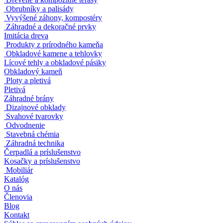
Obrubníky a palisády
Vyvýšené záhony, kompostéry
Záhradné a dekoračné prvky
Imitácia dreva
Produkty z prírodného kameňa
Obkladové kamene a tehlovky
Lícové tehly a obkladové pásiky
Obkladový kameň
Ploty a pletivá
Pletivá
Záhradné brány
Dizajnové obklady
Svahové tvarovky
Odvodnenie
Stavebná chémia
Záhradná technika
Čerpadlá a príslušenstvo
Kosačky a príslušenstvo
Mobiliár
Katalóg
O nás
Členovia
Blog
Kontakt