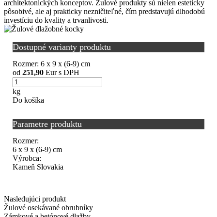
architektonických konceptov. Žulové produkty sú nielen esteticky
pôsobivé, ale aj prakticky nezničiteľné, čím predstavujú dlhodobú
investíciu do kvality a trvanlivosti.
Dostupné varianty produktu
Rozmer:
6 x 9 x (6-9) cm
od
251,90
Eur s DPH
kg
Do košíka
Parametre produktu
Rozmer:
6 x 9 x (6-9) cm
Výrobca:
Kameň Slovakia
Nasledujúci produkt
Žulové osekávané obrubníky
Zámkové a betónové dlažby