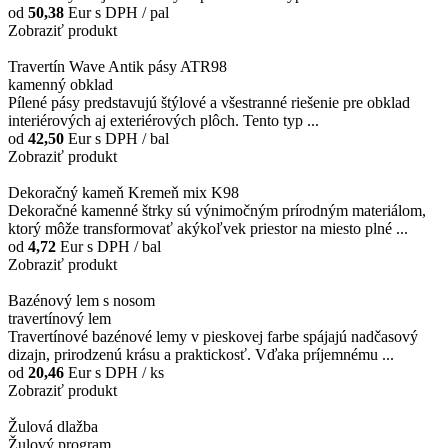
od
50,38
Eur
s DPH / pal
Zobraziť produkt
Travertín Wave Antik pásy ATR98
kamenný obklad
Pílené pásy predstavujú štýlové a všestranné riešenie pre obklad
interiérových aj exteriérových plôch. Tento typ ...
od
42,50
Eur
s DPH / bal
Zobraziť produkt
Dekoračný kameň Kremeň mix K98
Dekoračné kamenné štrky sú výnimočným prírodným materiálom,
ktorý môže transformovať akýkoľvek priestor na miesto plné ...
od
4,72
Eur
s DPH / bal
Zobraziť produkt
Bazénový lem s nosom
travertínový lem
Travertínové bazénové lemy v pieskovej farbe spájajú nadčasový
dizajn, prirodzenú krásu a praktickosť. Vďaka príjemnému ...
od
20,46
Eur
s DPH / ks
Zobraziť produkt
Žulová dlažba
Žulový program