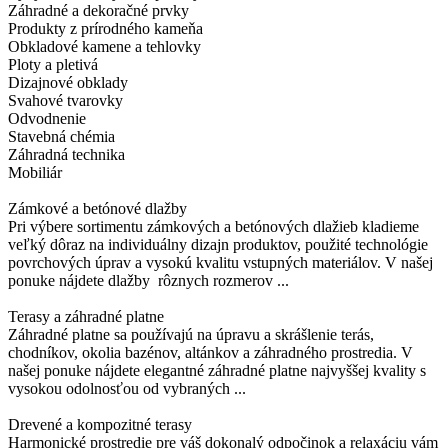
Záhradné a dekoračné prvky
Produkty z prírodného kameňa
Obkladové kamene a tehlovky
Ploty a pletivá
Dizajnové obklady
Svahové tvarovky
Odvodnenie
Stavebná chémia
Záhradná technika
Mobiliár
Zámkové a betónové dlažby
Pri výbere sortimentu zámkových a betónových dlažieb kladieme
veľký dôraz na individuálny dizajn produktov, použité technológie
povrchových úprav a vysokú kvalitu vstupných materiálov. V našej
ponuke nájdete dlažby rôznych rozmerov ...
Terasy a záhradné platne
Záhradné platne sa používajú na úpravu a skrášlenie terás,
chodníkov, okolia bazénov, altánkov a záhradného prostredia. V
našej ponuke nájdete elegantné záhradné platne najvyššej kvality s
vysokou odolnosťou od vybraných ...
Drevené a kompozitné terasy
Harmonické prostredie pre váš dokonalý odpočinok a relaxáciu vám