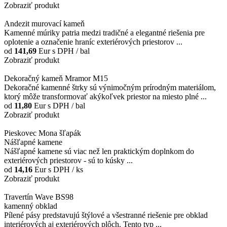
Zobraziť produkt
Andezit murovací kameň
Kamenné múriky patria medzi tradičné a elegantné riešenia pre
oplotenie a označenie hraníc exteriérových priestorov ...
od
141,69
Eur
s DPH / bal
Zobraziť produkt
Dekoračný kameň Mramor M15
Dekoračné kamenné štrky sú výnimočným prírodným materiálom,
ktorý môže transformovať akýkoľvek priestor na miesto plné ...
od
11,80
Eur
s DPH / bal
Zobraziť produkt
Pieskovec Mona šľapák
Nášľapné kamene
Nášľapné kamene sú viac než len praktickým doplnkom do
exteriérových priestorov - sú to kúsky ...
od
14,16
Eur
s DPH / ks
Zobraziť produkt
Travertín Wave BS98
kamenný obklad
Pílené pásy predstavujú štýlové a všestranné riešenie pre obklad
interiérových aj exteriérových plôch. Tento typ ...