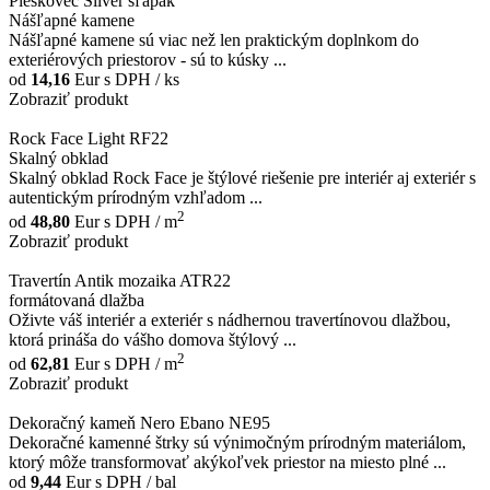
Pieskovec Silver šľapák
Nášľapné kamene
Nášľapné kamene sú viac než len praktickým doplnkom do
exteriérových priestorov - sú to kúsky ...
od
14,16
Eur
s DPH / ks
Zobraziť produkt
Rock Face Light RF22
Skalný obklad
Skalný obklad Rock Face je štýlové riešenie pre interiér aj exteriér s
autentickým prírodným vzhľadom ...
2
od
48,80
Eur
s DPH / m
Zobraziť produkt
Travertín Antik mozaika ATR22
formátovaná dlažba
Oživte váš interiér a exteriér s nádhernou travertínovou dlažbou,
ktorá prináša do vášho domova štýlový ...
2
od
62,81
Eur
s DPH / m
Zobraziť produkt
Dekoračný kameň Nero Ebano NE95
Dekoračné kamenné štrky sú výnimočným prírodným materiálom,
ktorý môže transformovať akýkoľvek priestor na miesto plné ...
od
9,44
Eur
s DPH / bal