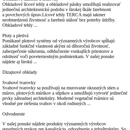
Obkladové lícové tehly a obkladové pásiky umožňujú realizovať
jedinečnú architektonickú podobu v širokej škále farebnosti
a povrchových úprav.Lícové tehly TERCA majú takmer
neobmedzenú životnosť a farebnú stálosť bez potreby údržby.
Obkladové tehly ...
Ploty a pletivá
Ponúkané plotové systémy od významných výrobcov spĺňajú
základné funkčné vlastnosti akými sú dlhoročná životnosť,
zabezpečenie súkromia, odhlučnenie vonkajších priestorov a
odolnosť voči poveternostným podmienkam. V našej ponuke
nájdete aj širokú ...
Dizajnové obklady
Svahové tvarovky
Svahové tvarovky sa používajú na murovanie okrasných stien a
múrov, plotových múrikov a stĺpikov a umožňujú vytvoriť jedinečné
prvky záhradnej architektúry. Moderné vegetačné tvárnice sú
vhodné pre riešenia svahov v okolí rodinných ...
Odvodnenie
V našej ponuke nájdete produkty významných výrobcov
stavebných prvkov pre kanalizáciu, odvodnenie a infraštruktúru. So