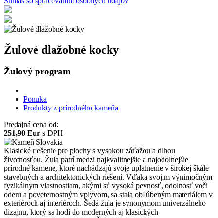
Súhlas so spracovaním osobných údajov
Žulové dlažobné kocky
Žulový program
Ponuka
Produkty z prírodného kameňa
Predajná cena od:
251,90 Eur
s DPH
Klasické riešenie pre plochy s vysokou záťažou a dlhou
životnosťou. Žula patrí medzi najkvalitnejšie a najodolnejšie
prírodné kamene, ktoré nachádzajú svoje uplatnenie v širokej škále
stavebných a architektonických riešení. Vďaka svojim výnimočným
fyzikálnym vlastnostiam, akými sú vysoká pevnosť, odolnosť voči
oderu a poveternostným vplyvom, sa stala obľúbeným materiálom v
exteriéroch aj interiéroch. Šedá žula je synonymom univerzálneho
dizajnu, ktorý sa hodí do moderných aj klasických