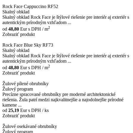
Rock Face Cappuccino RF52
Skalný obklad
Skalný obklad Rock Face je štýlové riešenie pre interiér aj exteriér s
autentickým prírodným vzhľadom ...
2
od
48,80
Eur
s DPH / m
Zobraziť produkt
Rock Face Blue Sky RF73
Skalný obklad
Skalný obklad Rock Face je štýlové riešenie pre interiér aj exteriér s
autentickým prírodným vzhľadom ...
2
od
48,80
Eur
s DPH / m
Zobraziť produkt
Žulové pílené obrubníky
Žulový program
Precízne spracované obrubníky pre moderné architektonické
riešenia. Žula patrí medzi najkvalitnejšie a najodolnejšie prírodné
kamene ...
od
25,19
Eur
s DPH / ks
Zobraziť produkt
Žulové osekávané obrubníky
Žulový program