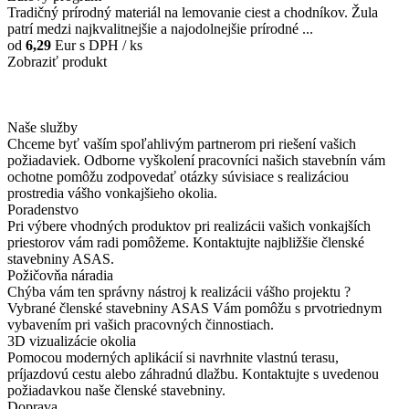
Tradičný prírodný materiál na lemovanie ciest a chodníkov. Žula
patrí medzi najkvalitnejšie a najodolnejšie prírodné ...
od
6,29
Eur
s DPH / ks
Zobraziť produkt
Naše služby
Chceme byť vaším spoľahlivým partnerom pri riešení vašich
požiadaviek. Odborne vyškolení pracovníci našich stavebnín vám
ochotne pomôžu zodpovedať otázky súvisiace s realizáciou
prostredia vášho vonkajšieho okolia.
Poradenstvo
Pri výbere vhodných produktov pri realizácii vašich vonkajších
priestorov vám radi pomôžeme. Kontaktujte najbližšie členské
stavebniny ASAS.
Požičovňa náradia
Chýba vám ten správny nástroj k realizácii vášho projektu ?
Vybrané členské stavebniny ASAS Vám pomôžu s prvotriednym
vybavením pri vašich pracovných činnostiach.
3D vizualizácie okolia
Pomocou moderných aplikácií si navrhnite vlastnú terasu,
príjazdovú cestu alebo záhradnú dlažbu. Kontaktujte s uvedenou
požiadavkou naše členské stavebniny.
Doprava