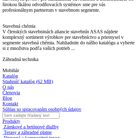
širokou škálou odvodňovacích systémov sme pre vás
profesionálnym partnerom v stavebnom segmente.
Stavebná chémia
V členských stavebninách aliancie stavebnín ASAS nájdete
komplexný sortiment výrobkov pre stavebníctvo a priemysel v
segmente stavebná chémia. Nahliadnite do nášho katalógu a vyberte
si z množstva podľa vašich potrieb ...
Záhradná technika
Mobiliár
Katalóg
Stiahnúť katalóg
(62 MB)
O nás
Členovia
Blog
Kontakt
Súhlas so spracovaním osobných údajov
Produkty
Zámkové a betónové dlažby
Terasy a záhradné platne
Drevené a kompozitné terasy