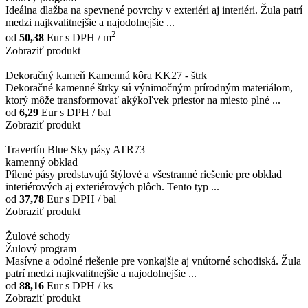
Ideálna dlažba na spevnené povrchy v exteriéri aj interiéri. Žula patrí
medzi najkvalitnejšie a najodolnejšie ...
2
od
50,38
Eur
s DPH / m
Zobraziť produkt
Dekoračný kameň Kamenná kôra KK27 - štrk
Dekoračné kamenné štrky sú výnimočným prírodným materiálom,
ktorý môže transformovať akýkoľvek priestor na miesto plné ...
od
6,29
Eur
s DPH / bal
Zobraziť produkt
Travertín Blue Sky pásy ATR73
kamenný obklad
Pílené pásy predstavujú štýlové a všestranné riešenie pre obklad
interiérových aj exteriérových plôch. Tento typ ...
od
37,78
Eur
s DPH / bal
Zobraziť produkt
Žulové schody
Žulový program
Masívne a odolné riešenie pre vonkajšie aj vnútorné schodiská. Žula
patrí medzi najkvalitnejšie a najodolnejšie ...
od
88,16
Eur
s DPH / ks
Zobraziť produkt