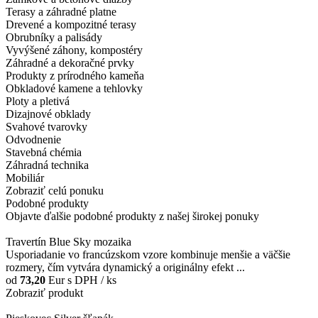
Terasy a záhradné platne
Drevené a kompozitné terasy
Obrubníky a palisády
Vyvýšené záhony, kompostéry
Záhradné a dekoračné prvky
Produkty z prírodného kameňa
Obkladové kamene a tehlovky
Ploty a pletivá
Dizajnové obklady
Svahové tvarovky
Odvodnenie
Stavebná chémia
Záhradná technika
Mobiliár
Zobraziť celú ponuku
Podobné produkty
Objavte ďalšie podobné produkty z našej širokej ponuky
Travertín Blue Sky mozaika
Usporiadanie vo francúzskom vzore kombinuje menšie a väčšie
rozmery, čím vytvára dynamický a originálny efekt ...
od
73,20
Eur
s DPH / ks
Zobraziť produkt