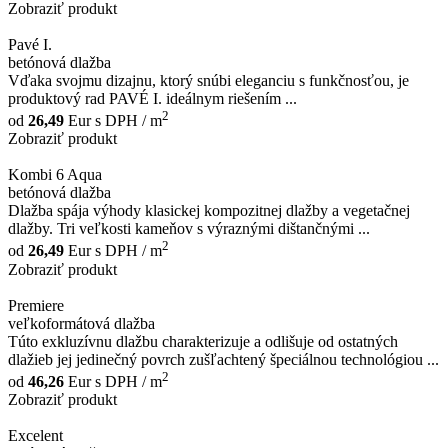
Zobraziť produkt
Pavé I.
betónová dlažba
Vďaka svojmu dizajnu, ktorý snúbi eleganciu s funkčnosťou, je
produktový rad PAVÉ I. ideálnym riešením ...
2
od
26,49
Eur
s DPH / m
Zobraziť produkt
Kombi 6 Aqua
betónová dlažba
Dlažba spája výhody klasickej kompozitnej dlažby a vegetačnej
dlažby. Tri veľkosti kameňov s výraznými dištančnými ...
2
od
26,49
Eur
s DPH / m
Zobraziť produkt
Premiere
veľkoformátová dlažba
Túto exkluzívnu dlažbu charakterizuje a odlišuje od ostatných
dlažieb jej jedinečný povrch zušľachtený špeciálnou technológiou ...
2
od
46,26
Eur
s DPH / m
Zobraziť produkt
Excelent