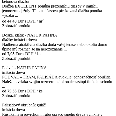
betónová dlažba
Dlažba EXCELENT ponúka prezentáciu dlažby v imitácii
jemnozrnnej žuly. Táto nadčasová pieskovaná dlažba ponúka
vysokú ...
2
od
44,48
Eur
s DPH / m
Zobraziť produkt
Doska, klátik - NATUR PATINA
dlažby imitácia dreva
Nádherná atraktívna dlažba dodá vašej terase alebo okoliu domu
úplne iný rozmer. Je na nerozoznanie ...
od
7,05
Eur
s DPH / ks
Zobraziť produkt
Podval - NATUR PATINA
imitácia dreva
PODVAL – TRÁM, PALISÁDA evokuje jednoznačnosť použitia.
Naležato vďaka svojim rozmerom dokonale zastúpi funkciu schodu
...
od
75,33
Eur
s DPH / ks
Zobraziť produkt
Palisádový obrubník guláč
imitácia dreva
Rustikálnym povrchom hrubo opracovaného dreva vynikne v