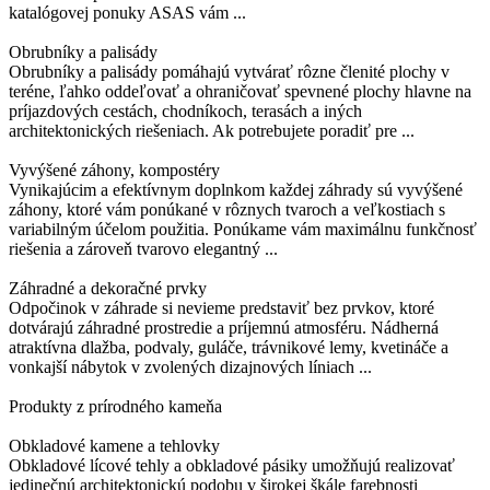
katalógovej ponuky ASAS vám ...
Obrubníky a palisády
Obrubníky a palisády pomáhajú vytvárať rôzne členité plochy v
teréne, ľahko oddeľovať a ohraničovať spevnené plochy hlavne na
príjazdových cestách, chodníkoch, terasách a iných
architektonických riešeniach. Ak potrebujete poradiť pre ...
Vyvýšené záhony, kompostéry
Vynikajúcim a efektívnym doplnkom každej záhrady sú vyvýšené
záhony, ktoré vám ponúkané v rôznych tvaroch a veľkostiach s
variabilným účelom použitia. Ponúkame vám maximálnu funkčnosť
riešenia a zároveň tvarovo elegantný ...
Záhradné a dekoračné prvky
Odpočinok v záhrade si nevieme predstaviť bez prvkov, ktoré
dotvárajú záhradné prostredie a príjemnú atmosféru. Nádherná
atraktívna dlažba, podvaly, guláče, trávnikové lemy, kvetináče a
vonkajší nábytok v zvolených dizajnových líniach ...
Produkty z prírodného kameňa
Obkladové kamene a tehlovky
Obkladové lícové tehly a obkladové pásiky umožňujú realizovať
jedinečnú architektonickú podobu v širokej škále farebnosti