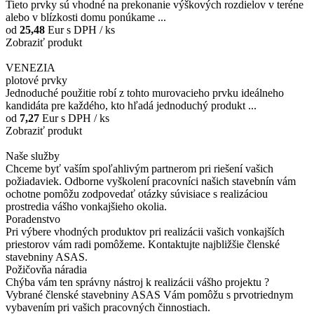
Tieto prvky sú vhodné na prekonanie výškových rozdielov v teréne
alebo v blízkosti domu ponúkame ...
od
25,48
Eur
s DPH / ks
Zobraziť produkt
VENEZIA
plotové prvky
Jednoduché použitie robí z tohto murovacieho prvku ideálneho
kandidáta pre každého, kto hľadá jednoduchý produkt ...
od
7,27
Eur
s DPH / ks
Zobraziť produkt
Naše služby
Chceme byť vaším spoľahlivým partnerom pri riešení vašich
požiadaviek. Odborne vyškolení pracovníci našich stavebnín vám
ochotne pomôžu zodpovedať otázky súvisiace s realizáciou
prostredia vášho vonkajšieho okolia.
Poradenstvo
Pri výbere vhodných produktov pri realizácii vašich vonkajších
priestorov vám radi pomôžeme. Kontaktujte najbližšie členské
stavebniny ASAS.
Požičovňa náradia
Chýba vám ten správny nástroj k realizácii vášho projektu ?
Vybrané členské stavebniny ASAS Vám pomôžu s prvotriednym
vybavením pri vašich pracovných činnostiach.