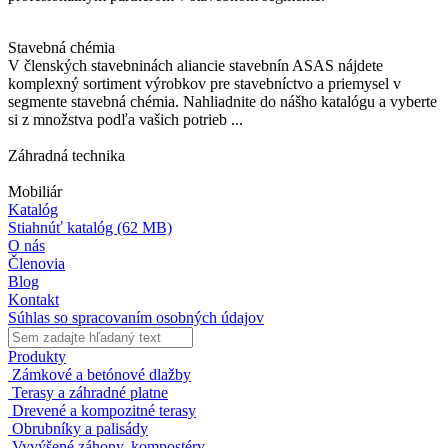
Stavebná chémia
V členských stavebninách aliancie stavebnín ASAS nájdete
komplexný sortiment výrobkov pre stavebníctvo a priemysel v
segmente stavebná chémia. Nahliadnite do nášho katalógu a vyberte
si z množstva podľa vašich potrieb ...
Záhradná technika
Mobiliár
Katalóg
Stiahnúť katalóg
(62 MB)
O nás
Členovia
Blog
Kontakt
Súhlas so spracovaním osobných údajov
Produkty
Zámkové a betónové dlažby
Terasy a záhradné platne
Drevené a kompozitné terasy
Obrubníky a palisády
Vyvýšené záhony, kompostéry