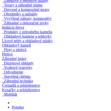
Zámkové a betónové dlažby
Terasy a záhradné platne
Drevené a kompozitné terasy
Obrubníky a palisády
Vyvýšené záhony, kompostéry
Záhradné a dekoračné prvky
Imitácia dreva
Produkty z prírodného kameňa
Obkladové kamene a tehlovky
Lícové tehly a obkladové pásiky
Obkladový kameň
Ploty a pletivá
Pletivá
Záhradné brány
Dizajnové obklady
Svahové tvarovky
Odvodnenie
Stavebná chémia
Záhradná technika
Čerpadlá a príslušenstvo
Kosačky a príslušenstvo
Mobiliár
Ponuka