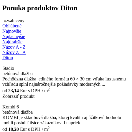
Ponuka produktov Diton
rozsah ceny
Obľúbené
Najnovšie
Najlacnejšie
Najdrahšie
Názov A - Z
Názov Z - A
Diton
Stadio
betónová dlažba
Pochôdzna dlažba jediného formátu 60 × 30 cm vďaka luxusnému
vzhľadu splní najnáročnejšie požiadavky moderných ...
2
od
23,14
Eur
s DPH / m
Zobraziť produkt
Kombi 6
betónová dlažba
KOMBI je skladbová dlažba, ktorej kvalitu aj úžitkovú hodnotu
mohli posúdiť tisíce zákazníkov. I napriek ...
2
od
18,20
Eur
s DPH / m