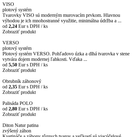
VISO
plotový systém
Tvarovky VISO sú moderným murovacím prvkom. Hlavnou
výhodou je ich mnohostranné využitie, minimálna údržba a ...
od
2,24
Eur
s DPH / ks
Zobraziť produkt
VERSO
plotový systém
Plotový systém VERSO. Pohľadovo úzka a dlhá tvarovka v stene
vytvára dojem modernej ľahkosti. Vďaka ...
od
5,50
Eur
s DPH / ks
Zobraziť produkt
Obrubník záhonový
od
2,35
Eur
s DPH / ks
Zobraziť produkt
Palisáda POLO
od
2,80
Eur
s DPH / ks
Zobraziť produkt
Diton Natur patina
zvýšený záhon
Kvetináče a záhony rôznych tvarov a veľkostí sú viacúčelové