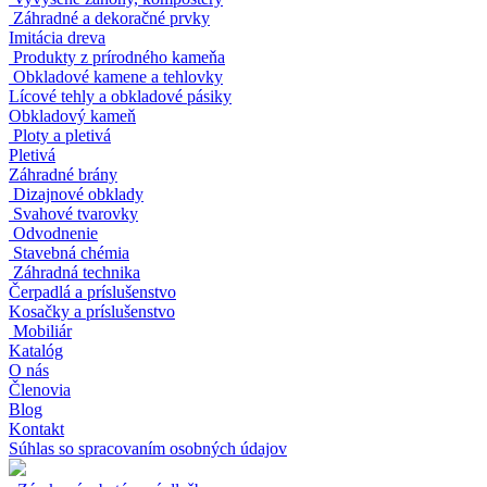
Záhradné a dekoračné prvky
Imitácia dreva
Produkty z prírodného kameňa
Obkladové kamene a tehlovky
Lícové tehly a obkladové pásiky
Obkladový kameň
Ploty a pletivá
Pletivá
Záhradné brány
Dizajnové obklady
Svahové tvarovky
Odvodnenie
Stavebná chémia
Záhradná technika
Čerpadlá a príslušenstvo
Kosačky a príslušenstvo
Mobiliár
Katalóg
O nás
Členovia
Blog
Kontakt
Súhlas so spracovaním osobných údajov