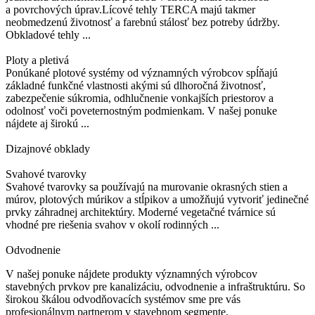
a povrchových úprav.Lícové tehly TERCA majú takmer
neobmedzenú životnosť a farebnú stálosť bez potreby údržby.
Obkladové tehly ...
Ploty a pletivá
Ponúkané plotové systémy od významných výrobcov spĺňajú
základné funkčné vlastnosti akými sú dlhoročná životnosť,
zabezpečenie súkromia, odhlučnenie vonkajších priestorov a
odolnosť voči poveternostným podmienkam. V našej ponuke
nájdete aj širokú ...
Dizajnové obklady
Svahové tvarovky
Svahové tvarovky sa používajú na murovanie okrasných stien a
múrov, plotových múrikov a stĺpikov a umožňujú vytvoriť jedinečné
prvky záhradnej architektúry. Moderné vegetačné tvárnice sú
vhodné pre riešenia svahov v okolí rodinných ...
Odvodnenie
V našej ponuke nájdete produkty významných výrobcov
stavebných prvkov pre kanalizáciu, odvodnenie a infraštruktúru. So
širokou škálou odvodňovacích systémov sme pre vás
profesionálnym partnerom v stavebnom segmente.