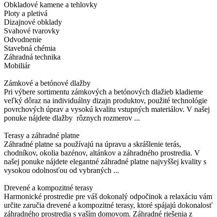
Obkladové kamene a tehlovky
Ploty a pletivá
Dizajnové obklady
Svahové tvarovky
Odvodnenie
Stavebná chémia
Záhradná technika
Mobiliár
Zámkové a betónové dlažby
Pri výbere sortimentu zámkových a betónových dlažieb kladieme
veľký dôraz na individuálny dizajn produktov, použité technológie
povrchových úprav a vysokú kvalitu vstupných materiálov. V našej
ponuke nájdete dlažby rôznych rozmerov ...
Terasy a záhradné platne
Záhradné platne sa používajú na úpravu a skrášlenie terás,
chodníkov, okolia bazénov, altánkov a záhradného prostredia. V
našej ponuke nájdete elegantné záhradné platne najvyššej kvality s
vysokou odolnosťou od vybraných ...
Drevené a kompozitné terasy
Harmonické prostredie pre váš dokonalý odpočinok a relaxáciu vám
určite zaručia drevené a kompozitné terasy, ktoré spájajú dokonalosť
záhradného prostredia s vaším domovom. Záhradné riešenia z