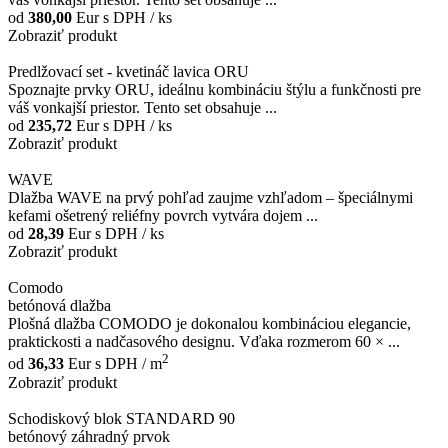
od
380,00
Eur
s DPH / ks
Zobraziť produkt
Predlžovací set - kvetináč lavica ORU
Spoznajte prvky ORU, ideálnu kombináciu štýlu a funkčnosti pre
váš vonkajší priestor. Tento set obsahuje ...
od
235,72
Eur
s DPH / ks
Zobraziť produkt
WAVE
Dlažba WAVE na prvý pohľad zaujme vzhľadom – špeciálnymi
kefami ošetrený reliéfny povrch vytvára dojem ...
od
28,39
Eur
s DPH / ks
Zobraziť produkt
Comodo
betónová dlažba
Plošná dlažba COMODO je dokonalou kombináciou elegancie,
praktickosti a nadčasového designu. Vďaka rozmerom 60 × ...
2
od
36,33
Eur
s DPH / m
Zobraziť produkt
Schodiskový blok STANDARD 90
betónový záhradný prvok