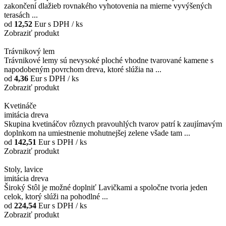
zakončení dlažieb rovnakého vyhotovenia na mierne vyvýšených
terasách ...
od
12,52
Eur
s DPH / ks
Zobraziť produkt
Trávnikový lem
Trávnikové lemy sú nevysoké ploché vhodne tvarované kamene s
napodobeným povrchom dreva, ktoré slúžia na ...
od
4,36
Eur
s DPH / ks
Zobraziť produkt
Kvetináče
imitácia dreva
Skupina kvetináčov rôznych pravouhlých tvarov patrí k zaujímavým
doplnkom na umiestnenie mohutnejšej zelene všade tam ...
od
142,51
Eur
s DPH / ks
Zobraziť produkt
Stoly, lavice
imitácia dreva
Široký Stôl je možné doplniť Lavičkami a spoločne tvoria jeden
celok, ktorý slúži na pohodlné ...
od
224,54
Eur
s DPH / ks
Zobraziť produkt