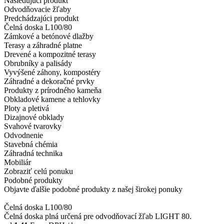
Nasledujúci produkt
Odvodňovacie žľaby
Predchádzajúci produkt
Čelná doska L100/80
Zámkové a betónové dlažby
Terasy a záhradné platne
Drevené a kompozitné terasy
Obrubníky a palisády
Vyvýšené záhony, kompostéry
Záhradné a dekoračné prvky
Produkty z prírodného kameňa
Obkladové kamene a tehlovky
Ploty a pletivá
Dizajnové obklady
Svahové tvarovky
Odvodnenie
Stavebná chémia
Záhradná technika
Mobiliár
Zobraziť celú ponuku
Podobné produkty
Objavte ďalšie podobné produkty z našej širokej ponuky
Čelná doska L100/80
Čelná doska plná určená pre odvodňovací žľab LIGHT 80.