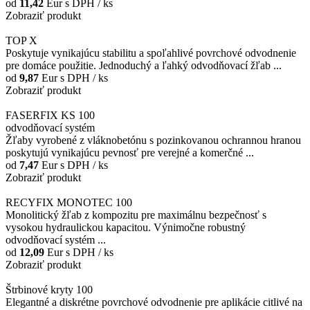
od
11,42
Eur
s DPH / ks
Zobraziť produkt
TOP X
Poskytuje vynikajúcu stabilitu a spoľahlivé povrchové odvodnenie
pre domáce použitie. Jednoduchý a ľahký odvodňovací žľab ...
od
9,87
Eur
s DPH / ks
Zobraziť produkt
FASERFIX KS 100
odvodňovací systém
Žľaby vyrobené z vláknobetónu s pozinkovanou ochrannou hranou
poskytujú vynikajúcu pevnosť pre verejné a komerčné ...
od
7,47
Eur
s DPH / ks
Zobraziť produkt
RECYFIX MONOTEC 100
Monolitický žľab z kompozitu pre maximálnu bezpečnosť s
vysokou hydraulickou kapacitou. Výnimočne robustný
odvodňovací systém ...
od
12,09
Eur
s DPH / ks
Zobraziť produkt
Štrbinové kryty 100
Elegantné a diskrétne povrchové odvodnenie pre aplikácie citlivé na