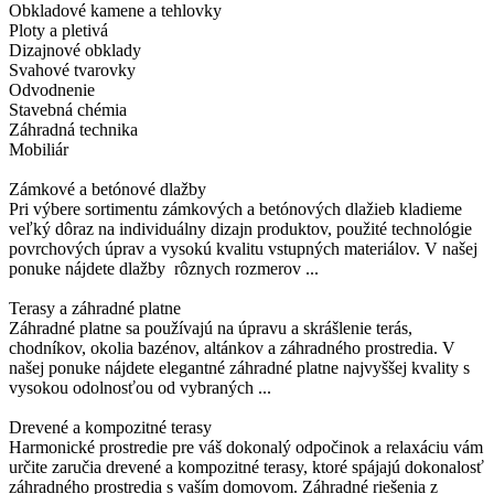
Obkladové kamene a tehlovky
Ploty a pletivá
Dizajnové obklady
Svahové tvarovky
Odvodnenie
Stavebná chémia
Záhradná technika
Mobiliár
Zámkové a betónové dlažby
Pri výbere sortimentu zámkových a betónových dlažieb kladieme
veľký dôraz na individuálny dizajn produktov, použité technológie
povrchových úprav a vysokú kvalitu vstupných materiálov. V našej
ponuke nájdete dlažby rôznych rozmerov ...
Terasy a záhradné platne
Záhradné platne sa používajú na úpravu a skrášlenie terás,
chodníkov, okolia bazénov, altánkov a záhradného prostredia. V
našej ponuke nájdete elegantné záhradné platne najvyššej kvality s
vysokou odolnosťou od vybraných ...
Drevené a kompozitné terasy
Harmonické prostredie pre váš dokonalý odpočinok a relaxáciu vám
určite zaručia drevené a kompozitné terasy, ktoré spájajú dokonalosť
záhradného prostredia s vaším domovom. Záhradné riešenia z