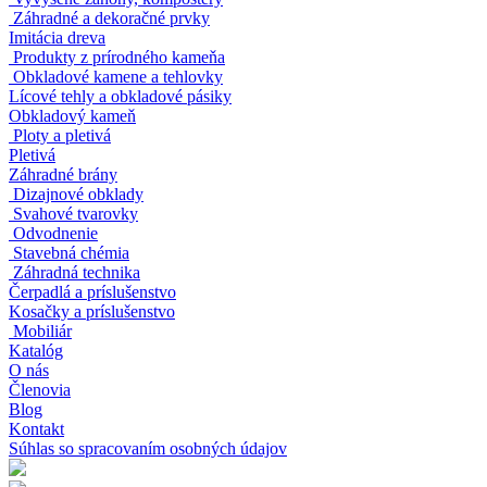
Záhradné a dekoračné prvky
Imitácia dreva
Produkty z prírodného kameňa
Obkladové kamene a tehlovky
Lícové tehly a obkladové pásiky
Obkladový kameň
Ploty a pletivá
Pletivá
Záhradné brány
Dizajnové obklady
Svahové tvarovky
Odvodnenie
Stavebná chémia
Záhradná technika
Čerpadlá a príslušenstvo
Kosačky a príslušenstvo
Mobiliár
Katalóg
O nás
Členovia
Blog
Kontakt
Súhlas so spracovaním osobných údajov