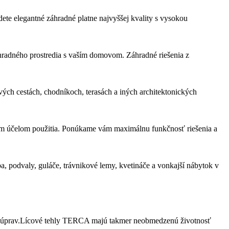
dete elegantné záhradné platne najvyššej kvality s vysokou
áhradného prostredia s vaším domovom. Záhradné riešenia z
ých cestách, chodníkoch, terasách a iných architektonických
ým účelom použitia. Ponúkame vám maximálnu funkčnosť riešenia a
a, podvaly, guláče, trávnikové lemy, kvetináče a vonkajší nábytok v
ých úprav.Lícové tehly TERCA majú takmer neobmedzenú životnosť