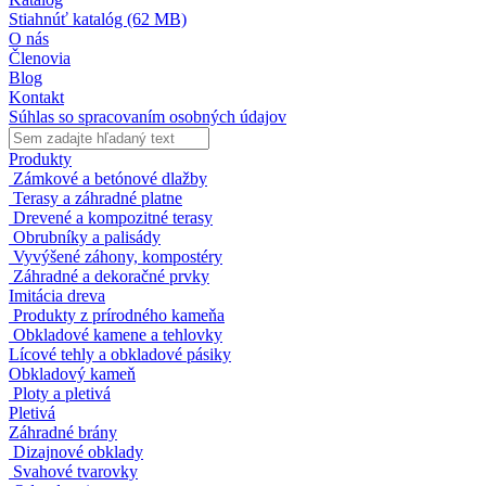
Stiahnúť katalóg
(62 MB)
O nás
Členovia
Blog
Kontakt
Súhlas so spracovaním osobných údajov
Produkty
Zámkové a betónové dlažby
Terasy a záhradné platne
Drevené a kompozitné terasy
Obrubníky a palisády
Vyvýšené záhony, kompostéry
Záhradné a dekoračné prvky
Imitácia dreva
Produkty z prírodného kameňa
Obkladové kamene a tehlovky
Lícové tehly a obkladové pásiky
Obkladový kameň
Ploty a pletivá
Pletivá
Záhradné brány
Dizajnové obklady
Svahové tvarovky