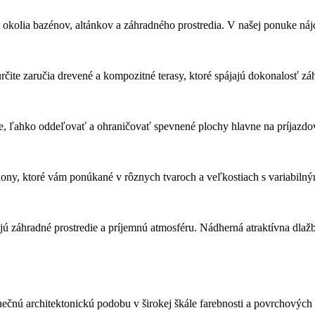
, okolia bazénov, altánkov a záhradného prostredia. V našej ponuke náj
čite zaručia drevené a kompozitné terasy, ktoré spájajú dokonalosť z
e, ľahko oddeľovať a ohraničovať spevnené plochy hlavne na príjazdov
ny, ktoré vám ponúkané v rôznych tvaroch a veľkostiach s variabiln
ú záhradné prostredie a príjemnú atmosféru. Nádherná atraktívna dlažb
inečnú architektonickú podobu v širokej škále farebnosti a povrchov