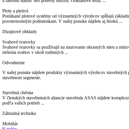
a farebnú stálosť bez potreby údržby. Obkladové tehly ...
Ploty a pletivá
Ponúkané plotové systémy od významných výrobcov spĺňajú základné f
poveternostným podmienkam. V našej ponuke nájdete aj širokú ...
Dizajnové obklady
Svahové tvarovky
Svahové tvarovky sa používajú na murovanie okrasných stien a múrov
riešenia svahov v okolí rodinných ...
Odvodnenie
V našej ponuke nájdete produkty významných výrobcov stavebných pr
stavebnom segmente.
Stavebná chémia
V členských stavebninách aliancie stavebnín ASAS nájdete komplexný
podľa vašich potrieb ...
Záhradná technika
Mobiliár
Katalóg