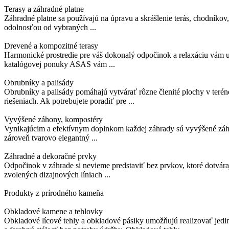
Terasy a záhradné platne
Záhradné platne sa používajú na úpravu a skrášlenie terás, chodníkov
odolnosťou od vybraných ...
Drevené a kompozitné terasy
Harmonické prostredie pre váš dokonalý odpočinok a relaxáciu vám ur
katalógovej ponuky ASAS vám ...
Obrubníky a palisády
Obrubníky a palisády pomáhajú vytvárať rôzne členité plochy v terén
riešeniach. Ak potrebujete poradiť pre ...
Vyvýšené záhony, kompostéry
Vynikajúcim a efektívnym doplnkom každej záhrady sú vyvýšené záho
zároveň tvarovo elegantný ...
Záhradné a dekoračné prvky
Odpočinok v záhrade si nevieme predstaviť bez prvkov, ktoré dotváraj
zvolených dizajnových líniach ...
Produkty z prírodného kameňa
Obkladové kamene a tehlovky
Obkladové lícové tehly a obkladové pásiky umožňujú realizovať jed