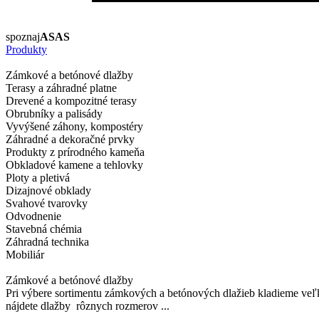
spoznaj
ASAS
Produkty
Zámkové a betónové dlažby
Terasy a záhradné platne
Drevené a kompozitné terasy
Obrubníky a palisády
Vyvýšené záhony, kompostéry
Záhradné a dekoračné prvky
Produkty z prírodného kameňa
Obkladové kamene a tehlovky
Ploty a pletivá
Dizajnové obklady
Svahové tvarovky
Odvodnenie
Stavebná chémia
Záhradná technika
Mobiliár
Zámkové a betónové dlažby
Pri výbere sortimentu zámkových a betónových dlažieb kladieme veľk
nájdete dlažby rôznych rozmerov ...