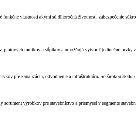
unkčné vlastnosti akými sú dlhoročná životnosť, zabezpečenie súkrom
, plotových múrikov a stĺpikov a umožňujú vytvoriť jedinečné prvky z
vkov pre kanalizáciu, odvodnenie a infraštruktúru. So širokou škálo
 sortiment výrobkov pre stavebníctvo a priemysel v segmente stavebná