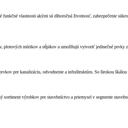
unkčné vlastnosti akými sú dlhoročná životnosť, zabezpečenie súkrom
, plotových múrikov a stĺpikov a umožňujú vytvoriť jedinečné prvky z
vkov pre kanalizáciu, odvodnenie a infraštruktúru. So širokou škálo
 sortiment výrobkov pre stavebníctvo a priemysel v segmente stavebná