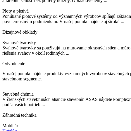
a farebnú stálosť bez potreby údržby. Obkladové tehly ...
Ploty a pletivá
Ponúkané plotové systémy od významných výrobcov spĺňajú základné f
poveternostným podmienkam. V našej ponuke nájdete aj širokú ...
Dizajnové obklady
Svahové tvarovky
Svahové tvarovky sa používajú na murovanie okrasných stien a múrov
riešenia svahov v okolí rodinných ...
Odvodnenie
V našej ponuke nájdete produkty významných výrobcov stavebných pr
stavebnom segmente.
Stavebná chémia
V členských stavebninách aliancie stavebnín ASAS nájdete komplexný
podľa vašich potrieb ...
Záhradná technika
Mobiliár
Katalóg