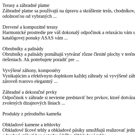
Terasy a záhradné platne
Záhradné platne sa používajú na úpravu a skrášlenie terás, chodníkov
odolnosťou od vybraných ...
Drevené a kompozitné terasy
Harmonické prostredie pre váš dokonalý odpočinok a relaxáciu vám ur
katalógovej ponuky ASAS vám ...
Obrubníky a palisády
Obrubníky a palisády pomáhajú vytvárať rôzne členité plochy v terén
riešeniach. Ak potrebujete poradiť pre ...
Vyvýšené záhony, kompostéry
Vynikajúcim a efektívnym doplnkom každej záhrady sú vyvýšené záho
zároveň tvarovo elegantný ...
Záhradné a dekoračné prvky
Odpočinok v záhrade si nevieme predstaviť bez prvkov, ktoré dotváraj
zvolených dizajnových líniach ...
Produkty z prírodného kameňa
Obkladové kamene a tehlovky
Obkladové lícové tehly a obkladové pásiky umožňujú realizovať jed