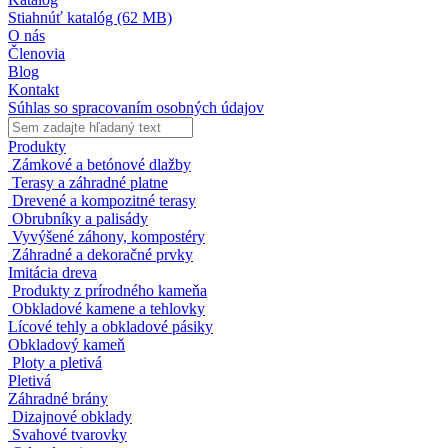
Stiahnúť katalóg
(62 MB)
O nás
Členovia
Blog
Kontakt
Súhlas so spracovaním osobných údajov
Produkty
Zámkové a betónové dlažby
Terasy a záhradné platne
Drevené a kompozitné terasy
Obrubníky a palisády
Vyvýšené záhony, kompostéry
Záhradné a dekoračné prvky
Imitácia dreva
Produkty z prírodného kameňa
Obkladové kamene a tehlovky
Lícové tehly a obkladové pásiky
Obkladový kameň
Ploty a pletivá
Pletivá
Záhradné brány
Dizajnové obklady
Svahové tvarovky