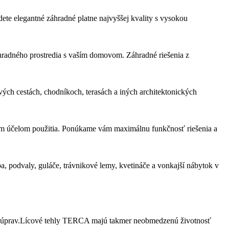
dete elegantné záhradné platne najvyššej kvality s vysokou
áhradného prostredia s vaším domovom. Záhradné riešenia z
ých cestách, chodníkoch, terasách a iných architektonických
ým účelom použitia. Ponúkame vám maximálnu funkčnosť riešenia a
a, podvaly, guláče, trávnikové lemy, kvetináče a vonkajší nábytok v
ých úprav.Lícové tehly TERCA majú takmer neobmedzenú životnosť