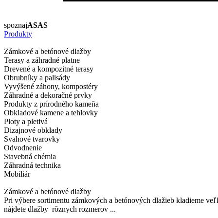
spoznaj
ASAS
Produkty
Zámkové a betónové dlažby
Terasy a záhradné platne
Drevené a kompozitné terasy
Obrubníky a palisády
Vyvýšené záhony, kompostéry
Záhradné a dekoračné prvky
Produkty z prírodného kameňa
Obkladové kamene a tehlovky
Ploty a pletivá
Dizajnové obklady
Svahové tvarovky
Odvodnenie
Stavebná chémia
Záhradná technika
Mobiliár
Zámkové a betónové dlažby
Pri výbere sortimentu zámkových a betónových dlažieb kladieme veľk
nájdete dlažby rôznych rozmerov ...