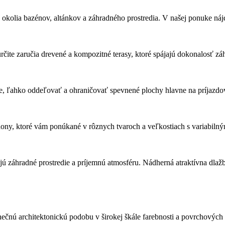
, okolia bazénov, altánkov a záhradného prostredia. V našej ponuke náj
čite zaručia drevené a kompozitné terasy, ktoré spájajú dokonalosť z
e, ľahko oddeľovať a ohraničovať spevnené plochy hlavne na príjazdov
ny, ktoré vám ponúkané v rôznych tvaroch a veľkostiach s variabiln
ú záhradné prostredie a príjemnú atmosféru. Nádherná atraktívna dlažb
inečnú architektonickú podobu v širokej škále farebnosti a povrchov